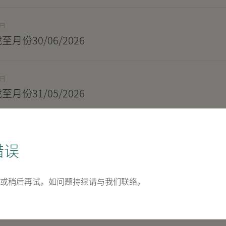
物业相关业务
 日
奖项及荣誉
月份30/06/2026
公司短片
 日
月份31/05/2026
 日
错误
月份30/04/2026
或稍后再试。如问题持续请与我们联络。
 日
月份31/03/2026