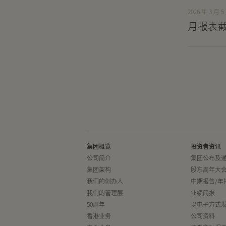
2026 年 3 月 5
月报表截至
集团概览
投资者资讯
公司简介
集团公布及
集团架构
股东周年大
我们的创办人
中期报告/年
我们的管理层
业绩简报
50周年
以电子方式
香港业务
公司资料