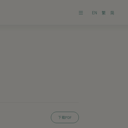
EN
繁
简
发展报告
之安排
下载PDF