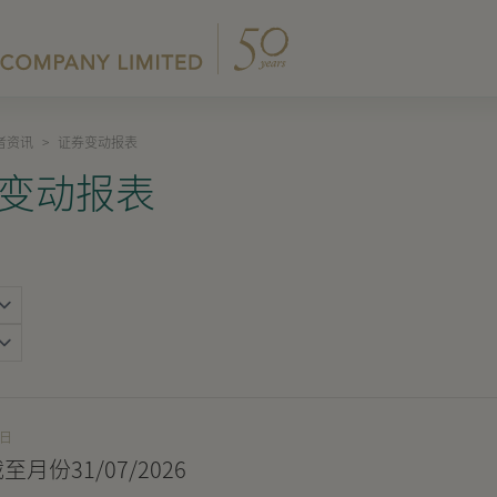
者资讯
>
证券变动报表
公司简介
集团公布及通函
香港物业销售
内地主要发展物业
企业管治
新闻稿
变动报表
集团架构
股东周年大会文件
其他物业
内地出租物业
集团政策
集团消息
我们的创办人
中期报告/年报及可持续
香港出租物业
过去主要发展项目
我们的管理层
业绩简报
出租物业总表
50周年
以电子方式发布公司通讯
香港业务
公司资料
内地业务
证券变动报表
 日
月份31/07/2026
上市附属及联营公司
通告(补发遗失股票)