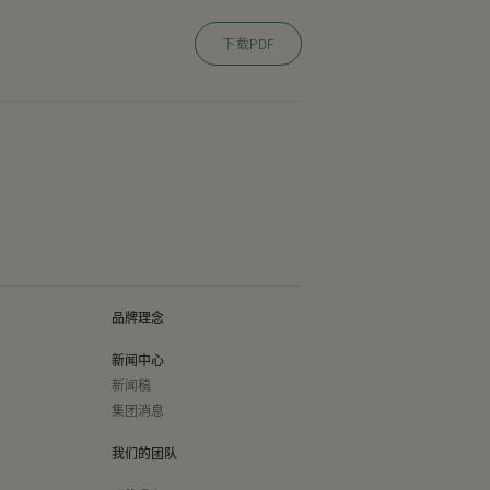
下载PDF
品牌理念
新闻中心
新闻稿
集团消息
我们的团队