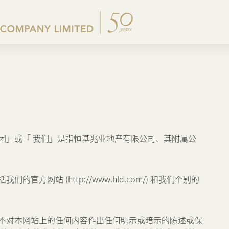
公司简介
集团公布及通函
香港物业销售
内地主要发展物业
企业管治
新闻稿
集团架构
股东周年大会文件
其他物业
内地出租物业
集团政策
集团消息
我们的创办人
中期报告/年报及可持续
香港出租物业
过去主要发展项目
我们的管理层
业绩简报
出租物业总表
团」或「 我们」是指恒基兆业地产有限公司、其附属公
50周年
以电子方式发布公司通讯
香港业务
公司资料
方网站 (http://www.hld.com/) 和我们个别的
内地业务
证券变动报表
上市附属及联营公司
通告(补发遗失股票)
不对本网站上的任何内容作出任何明示或暗示的陈述或保