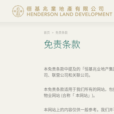
首页
>
免责条款
集团概览
免责条款
投资者资讯
香港物业
本免责条款中提及的「恒基兆业地产集
司、联营公司和关联公司。
内地物业
本免责条款适用于我们所有的网站，包括我们的官
物业网站 (合称「 本网站」)。
企业管治
本网站上的内容仅供一般参考。我们并