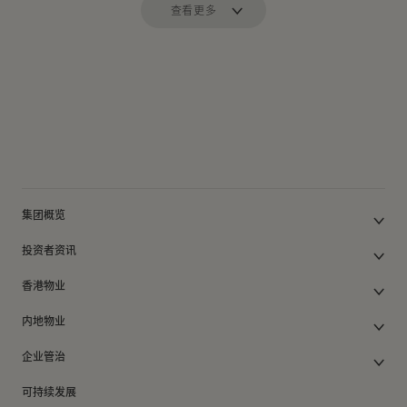
查看更多
集团概览
公司简介
投资者资讯
集团架构
集团公布及通函
我们的创办人
香港物业
股东周年大会文件
我们的管理层
香港物业销售
中期报告/年报及可持续发展报告
50周年
内地物业
其他物业
业绩简报
香港业务
内地主要发展物业
香港出租物业
以电子方式发布公司通讯之安排
企业管治
内地业务
内地出租物业
出租物业总表
公司资料
企业管治
上市附属及联营公司
过去主要发展项目
可持续发展
证券变动报表
集团政策
物业相关业务