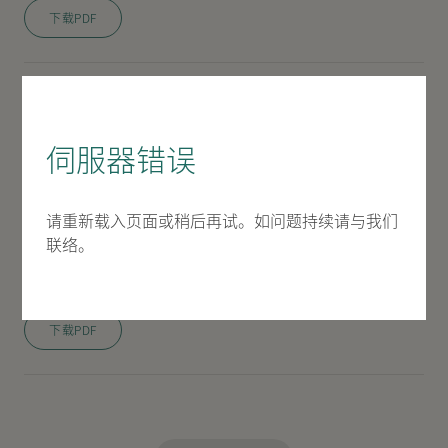
下载PDF
2026 年 4 月 8 日
月报表截至月份31/03/2026
伺服器错误
下载PDF
请重新载入页面或稍后再试。如问题持续请与我们
联络。
2026 年 3 月 5 日
月报表截至月份28/02/2026
下载PDF