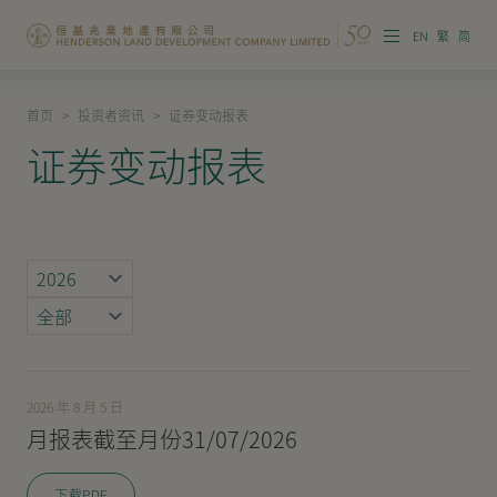
EN
繁
简
首页
>
投资者资讯
>
证券变动报表
集团概览
证券变动报表
投资者资讯
香港物业
内地物业
企业管治
可持续发展
2026 年 8 月 5 日
月报表截至月份31/07/2026
我们的团队
品牌理念
下载PDF