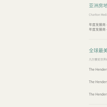
可持续发展
亚洲房地
我们的团队
Charlton Med
年度发展商 
年度发展商 
品牌理念
新闻中心
全球最
凡尔赛奖世界组织
联络我们
网页连结
The Henders
The Hender
The Henders