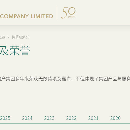
概览
>
奖项及荣誉
公司简介
集团公布及通函
香港物业销售
内地主要发展物业
企业管治
新闻稿
及荣誉
集团架构
股东周年大会文件
其他物业
内地出租物业
集团政策
集团消息
我们的创办人
中期报告/年报及可持续
香港出租物业
过去主要发展项目
我们的管理层
业绩简报
出租物业总表
地产集团多年来荣获无数奬项及嘉许，不但体现了集团产品与服
50周年
以电子方式发布公司通讯
香港业务
公司资料
内地业务
证券变动报表
2025
2024
2023
2022
2021
2020
上市附属及联营公司
通告(补发遗失股票)