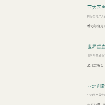
亚太区房
国际房地产大
香港综合用途室
世界垂直
世界垂直城市
玻璃幕墙奖 - 
亚洲创新
亚洲英富曼会
未来项目 - (住