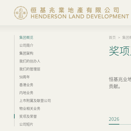
集团概览
首页
>
集团
集团概览
公司简介
奖项
集团架构
投资者资讯
我们的创办人
我们的管理层
香港物业
50周年
恒基兆业
香港业务
贡献。
内地业务
内地物业
上市附属及联营公司
物业相关业务
企业管治
奖项及荣誉
2026
公司短片