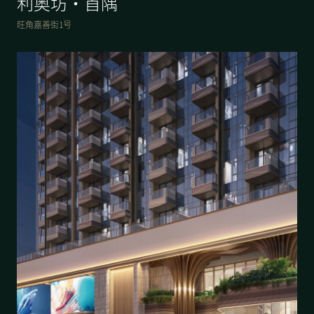
利奥坊・首隅
旺角嘉善街1号