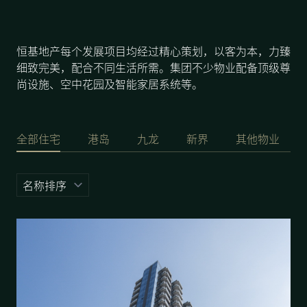
新闻中心
恒基地产每个发展项目均经过精心策划，以客为本，力臻
细致完美，配合不同生活所需。集团不少物业配备顶级尊
联络我们
网页连结
尚设施、空中花园及智能家居系统等。
全部住宅
港岛
九龙
新界
其他物业