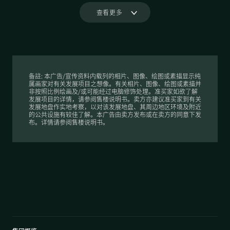
查看更多
备註: 本广告/宣传资料内载列的相片、图像、绘图或素描显示纯
n.a.
属画家对有关发展项目之想像。有关相片、图像、绘图或素描并
非按照比例绘画及/或可能经过电脑修饰处理。准买家如欲了解
发展项目的详情，请参阅售楼说明书。卖方亦建议准买家到有关
发展地盘作实地考察，以对该发展地盘、其周边地区环境及附近
的公共设施有较佳了解。本广告由卖方发布或在卖方的同意下发
布。详情请参阅售楼说明书。