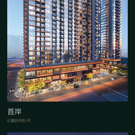
首岸
红磡庇利街1号