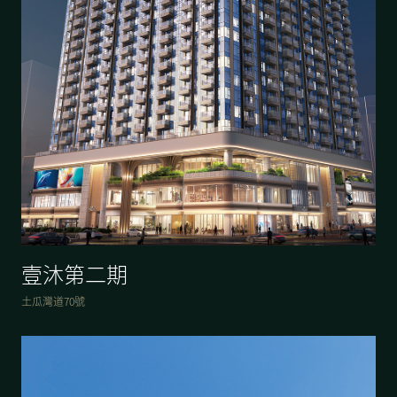
壹沐第二期
土瓜灣道70號