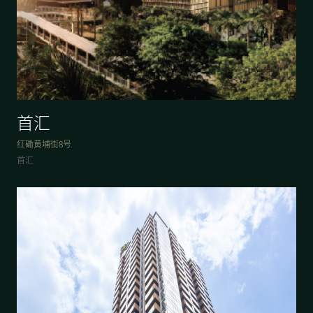
首汇
红磡黄埔街8号
首汇