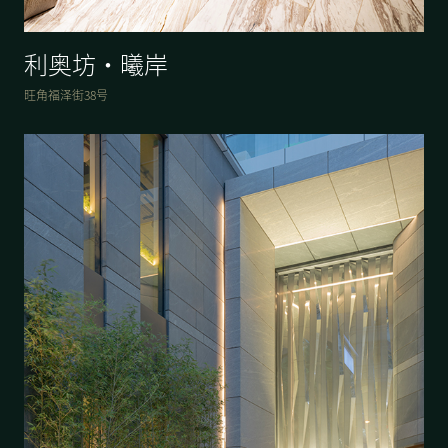
利奥坊・曦岸
旺角福泽街38号