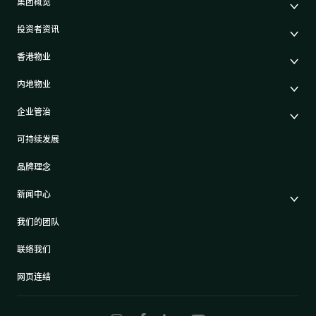
集团概览
公司简介
投资者资讯
集团架构
集团公布及通函
我们的创办人
香港物业
股东周年大会文件
我们的管理层
香港物业销售
中期报告/年报及可持续发展报告
50周年
内地物业
其他物业
业绩简报
香港业务
内地主要发展物业
香港出租物业
以电子方式发布公司通讯之安排
企业管治
内地业务
内地出租物业
出租物业总表
公司资料
企业管治
上市附属及联营公司
过去主要发展项目
可持续发展
证券变动报表
集团政策
物业相关业务
通告(补发遗失股票)
奖项及荣誉
品牌理念
公司短片
新闻中心
新闻稿
我们的团队
倚南
南首
迎海第一期
集团消息
联络我们
香港仔及鸭脷洲鸭脷洲大街68号
马头角南角道8号
马鞍山乌溪沙路8号
网页连结