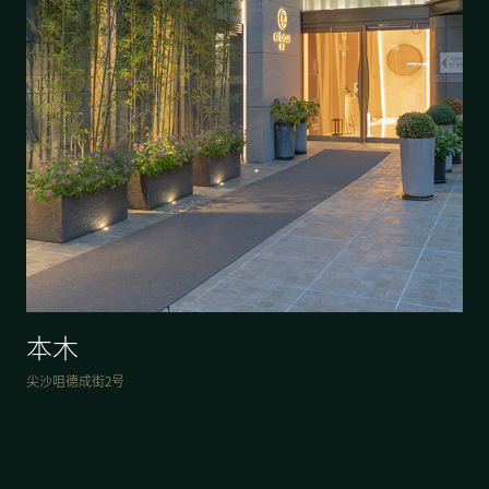
本木
尖沙咀德成街2号