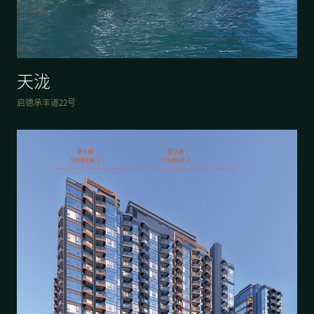
天泷
启德承丰道22号