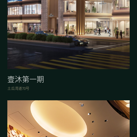
壹沐第一期
土瓜湾道70号