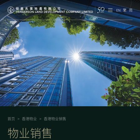
EN
繁
简
集团概览
投资者资讯
香港物业
内地物业
企业管治
可持续发展
首页
>
香港物业
>
香港物业销售
我们的团队
物业销售
品牌理念