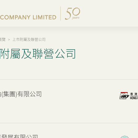
概覽
>
上市附屬及聯營公司
公司簡介
集團公佈及通函
香港物業銷售
內地主要發展物業
企業管治
新聞稿
附屬及聯營公司
集團架構
股東週年大會文件
其他物業
內地出租物業
集團政策
集團消息
我們的創辦人
中期報告/年報及可持續
香港出租物業
過去主要發展項目
我們的管理層
業績簡報
出租物業總表
(集團)有限公司
50周年
以電子方式發布公司通訊
香港業務
公司資料
內地業務
證券變動報表
上市附屬及聯營公司
通告(補發遺失股票)
業發展有限公司