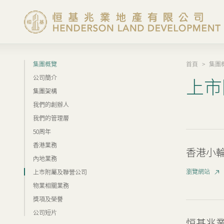
集團概覽
首頁
>
集團
集團概覽
公司簡介
上市
集團架構
投資者資訊
我們的創辦人
我們的管理層
香港物業
50周年
香港業務
香港小輪
內地業務
內地物業
瀏覽網站
上市附屬及聯營公司
物業相關業務
企業管治
獎項及榮譽
公司短片
恒基兆