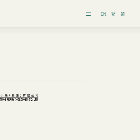
EN
繁
简
發展報告
之安排