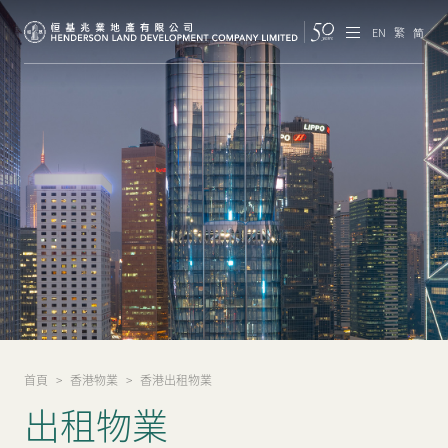
EN
繁
简
集團概覽
投資者資訊
香港物業
內地物業
企業管治
可持續發展
首頁
>
香港物業
>
香港出租物業
我們的團隊
出租物業
品牌理念