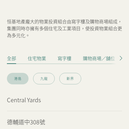
新聞中心
恒基地產龐大的物業投資組合由寫字樓及購物商場組成，
集團同時亦擁有多個住宅及工業項目，使投資物業組合更
聯絡我們
網頁連結
為多元化。
全部
住宅物業
寫字樓
購物商場／舖位
港島
九龍
新界
Central Yards
德輔道中308號