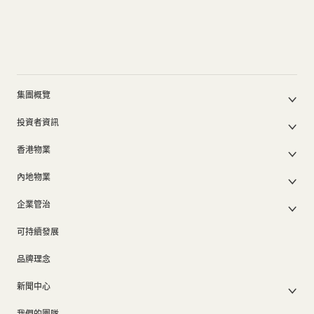
全部
全部
全部
全部
全部
港島
港島
港島
九龍
港島
九龍
九龍
九龍
新界
新界
新界
22A Kennedy Road
Central Yards
Central Yards
鴻圖道52號
18 On Lan
堅尼地道22A號
觀塘鴻圖道52號
中環安蘭街18號
集團概覽
公司簡介
德輔道中308號
必嘉坊
投資者資訊
集團架構
惠苑
鴻圖道78號
棉登徑8號
香港德輔道中308至320號
機利士南路38號, 黃埔街33號, 寶其利街18號, 黃埔街1號
集團公佈及通函
我們的創辦人
香港物業
麥當勞道36號
觀塘鴻圖道78號
九龍尖沙咀棉登徑8號
股東週年大會文件
我們的管理層
香港物業銷售
中期報告/年報及可持續發展報告
50周年
內地物業
39 King's Road
H Zentre
其他物業
業績簡報
香港業務
內地主要發展物業
四季匯
翔龍灣廣場
香港出租物業
以電子方式發布公司通訊之安排
企業管治
英皇道39號
九龍尖沙咀中間道15號
內地業務
內地出租物業
出租物業總表
公司資料
企業管治
中環金融街8號 項目類別 ： 套房酒店 (國際金融中心綜合發展項目)
九龍土瓜灣新碼頭街38號
上市附屬及聯營公司
過去主要發展項目
可持續發展
證券變動報表
集團政策
物業相關業務
通告(補發遺失股票)
The Henderson
H Code
獎項及榮譽
品牌理念
逸峯廣場
公司短片
中環美利道 2號
中環砵典乍街45號
新聞中心
新界粉嶺馬適路1號
新聞稿
我們的團隊