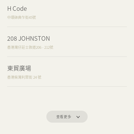
H Code
中環砵典乍街45號
208 JOHNSTON
香港灣仔莊士敦道206 - 212號
東貿廣場
香港柴灣利眾街 24 號
查看更多