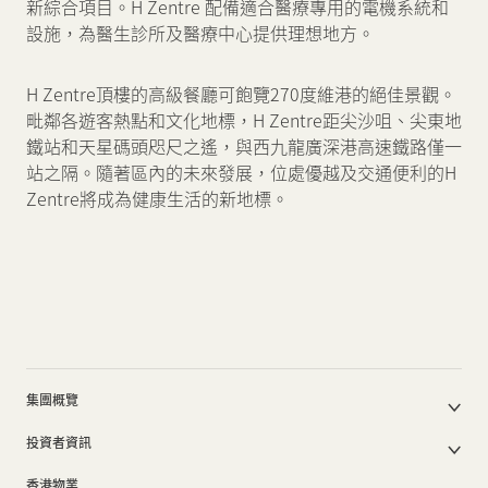
新綜合項目。H Zentre 配備適合醫療專用的電機系統和
設施，為醫生診所及醫療中心提供理想地方。
H Zentre頂樓的高級餐廳可飽覽270度維港的絕佳景觀。
毗鄰各遊客熱點和文化地標，H Zentre距尖沙咀、尖東地
鐵站和天星碼頭咫尺之遙，與西九龍廣深港高速鐵路僅一
站之隔。隨著區內的未來發展，位處優越及交通便利的H
Zentre將成為健康生活的新地標。
集團概覽
公司簡介
投資者資訊
集團架構
集團公佈及通函
我們的創辦人
香港物業