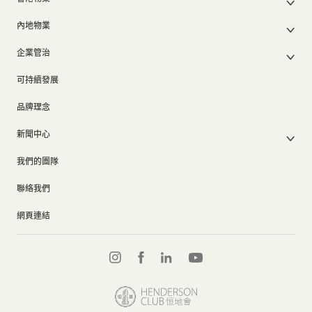
股東週年大會文件
我們的管理層
香港物業銷售
中期報告/年報及可持續發展報告
50周年
內地物業
其他物業
業績簡報
香港業務
內地主要發展物業
香港出租物業
以電子方式發布公司通訊之安排
企業管治
內地業務
內地出租物業
出租物業總表
公司資料
企業管治
上市附屬及聯營公司
過去主要發展項目
可持續發展
證券變動報表
集團政策
物業相關業務
通告(補發遺失股票)
獎項及榮譽
品牌理念
公司短片
新聞中心
新聞稿
我們的團隊
集團消息
聯絡我們
網頁連結