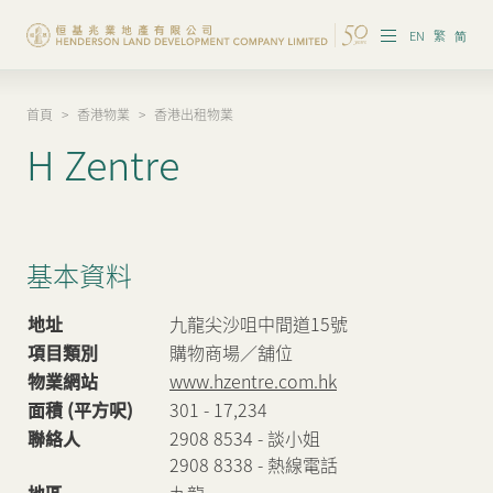
EN
繁
简
首頁
>
香港物業
>
香港出租物業
集團概覽
H Zentre
投資者資訊
香港物業
基本資料
內地物業
地址
九龍尖沙咀中間道15號
企業管治
項目類別
購物商場／舖位
物業網站
www.hzentre.com.hk
可持續發展
面積 (平方呎)
301 - 17,234
我們的團隊
聯絡人
2908 8534 - 談小姐
2908 8338 - 熱線電話
品牌理念