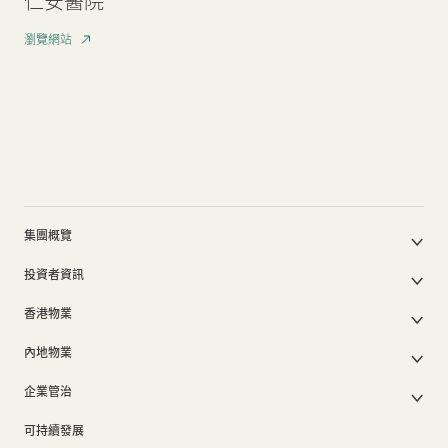
仁安醫院
瀏覽網站
集團概覽
公司簡介
投資者資訊
集團架構
集團公佈及通函
我們的創辦人
香港物業
股東週年大會文件
我們的管理層
香港物業銷售
中期報告/年報及可持續發展報告
50周年
內地物業
其他物業
業績簡報
香港業務
內地主要發展物業
香港出租物業
以電子方式發布公司通訊之安排
企業管治
內地業務
內地出租物業
出租物業總表
公司資料
企業管治
上市附屬及聯營公司
過去主要發展項目
可持續發展
證券變動報表
集團政策
物業相關業務