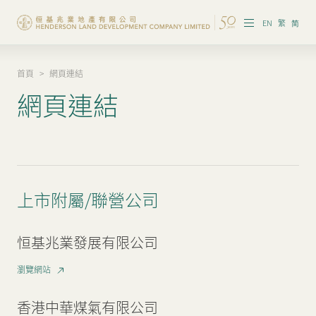
EN
繁
简
首頁
>
網頁連結
集團概覽
網頁連結
投資者資訊
香港物業
內地物業
上市附屬/聯營公司
企業管治
恒基兆業發展有限公司
可持續發展
瀏覽網站
我們的團隊
香港中華煤氣有限公司
品牌理念