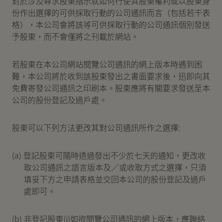
對於涉及尋求股東指示就如何行使其股東權利或以股東身
份作出選擇的可供採取行動的公司通訊而言（包括若干表
格），本公司會將該等可供採取行動的公司通訊個別發送
予股東，而不會僅將之刊載於網站。
若股東在本公司網站閱覽公司通訊的網上版本時遇到困
難，本公司將於收到該股東發出之書面要求後，迅即向其
免費寄發公司通訊之印刷本。股東應將有關要求發送至本
公司的股份登記及過戶處。
股東可以下列方法更改其對公司通訊所作之選擇:
(a) 登記股東可隨時透過發出不少於七天的通知，更改收
取公司通訊之語言版本及∕或收取方式之選擇，只須
填妥下方之申請表格並交回本公司的股份登記及過戶
處即可。
(b) 非登記股東(i)如欲閱覽公司通訊的網上版本，應聯絡