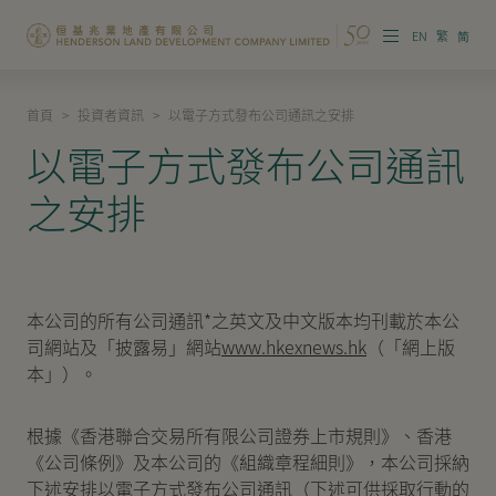
EN
繁
简
首頁
>
投資者資訊
>
以電子方式發布公司通訊之安排
集團概覽
以電子方式發布公司通訊
投資者資訊
之安排
香港物業
內地物業
本公司的所有公司通訊*之英文及中文版本均刊載於本公
企業管治
司網站及「披露易」網站
www.hkexnews.hk
（「網上版
本」）。
可持續發展
根據《香港聯合交易所有限公司證券上市規則》、香港
我們的團隊
《公司條例》及本公司的《組織章程細則》，本公司採納
下述安排以電子方式發布公司通訊（下述可供採取行動的
品牌理念