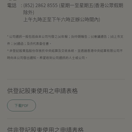
電話
:
(852) 2862 8555 (星期一至星期五(香港公眾假期
除外)
上午九時正至下午六時正辦公時間內)
* 公司通訊一般包括由本公司刊發之(a)年報；(b)中期報告；(c)會議通告；(d)上市文
件；(e)通函；及(f)代表委任書。
^ 非登記股東指股份存放於中央結算及交收系統，並透過香港中央結算有限公司不
時向本公司發出通知，希望收到公司通訊的人士或公司。
供登記股東使用之申請表格
下載PDF
供非登記股東使用之申請表格