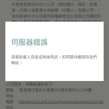
代其持有股份的中介公司（例如銀行、經紀、託管
商、代理人或香港中央結算（代理人）有限公司），
並向該等中介公司提供其電郵地址以收取公司通訊於
網站上發布的電郵通知；或(ii)如欲收取公司通訊的印
刷本，可填妥下方之申請表格並交回本公司的股份登
記及過戶處即可。
伺服器錯誤
股東收取公司通訊印刷本之要求將持續有效，直至該要求
經書面方式被撤回，或由收悉股東指示當日起計一年內有
請重新載入頁面或稍後再試。如問題持續請與我們
效（以較早者為準）。
聯絡。
申請表格或上文提及向本公司的股份登記及過戶處作出之
任何要求，應以郵寄或電郵方式向香港中央證券登記有限
公司發送，其聯絡資料如下:
郵寄
:
香港灣仔皇后大道東183號合和中心17M樓
地址
電郵
:
HendersonLand.ecom@computershare.com.hk
地址