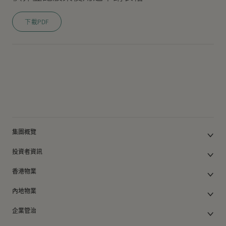
下載PDF
集團概覽
公司簡介
投資者資訊
集團架構
集團公佈及通函
我們的創辦人
香港物業
股東週年大會文件
我們的管理層
香港物業銷售
中期報告/年報及可持續發展報告
50周年
內地物業
其他物業
業績簡報
香港業務
內地主要發展物業
香港出租物業
以電子方式發布公司通訊之安排
企業管治
內地業務
內地出租物業
出租物業總表
公司資料
企業管治
上市附屬及聯營公司
過去主要發展項目