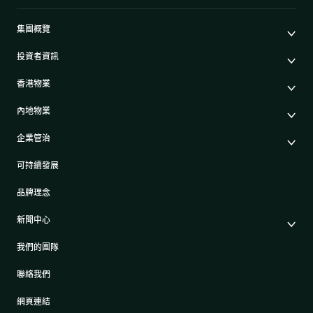
集團概覽
公司簡介
投資者資訊
集團架構
集團公佈及通函
我們的創辦人
香港物業
股東週年大會文件
我們的管理層
香港物業銷售
中期報告/年報及可持續發展報告
50周年
內地物業
其他物業
業績簡報
香港業務
內地主要發展物業
香港出租物業
以電子方式發布公司通訊之安排
企業管治
內地業務
內地出租物業
出租物業總表
公司資料
企業管治
上市附屬及聯營公司
過去主要發展項目
可持續發展
證券變動報表
集團政策
物業相關業務
通告(補發遺失股票)
獎項及榮譽
品牌理念
公司短片
新聞中心
新聞稿
我們的團隊
集團消息
聯絡我們
網頁連結