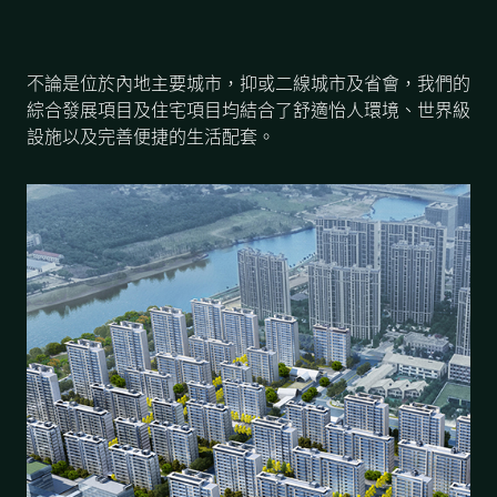
新聞中心
不論是位於內地主要城市，抑或二線城市及省會，我們的
綜合發展項目及住宅項目均結合了舒適怡人環境、世界級
聯絡我們
網頁連結
設施以及完善便捷的生活配套。