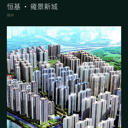
恒基 • 雍景新城
徐州