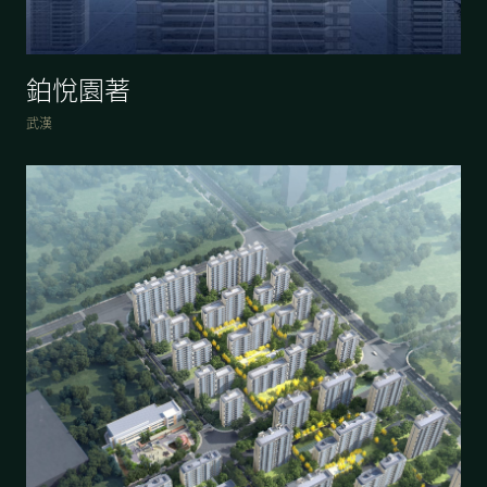
鉑悅園著
武漢