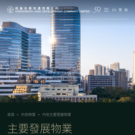
EN
繁
简
集團概覽
投資者資訊
香港物業
內地物業
企業管治
可持續發展
首頁
>
內地物業
>
內地主要發展物業
我們的團隊
主要發展物業
品牌理念