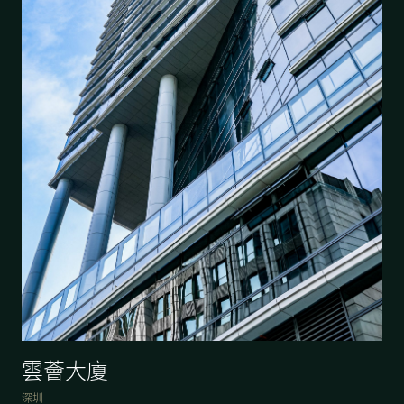
雲薈大廈
深圳