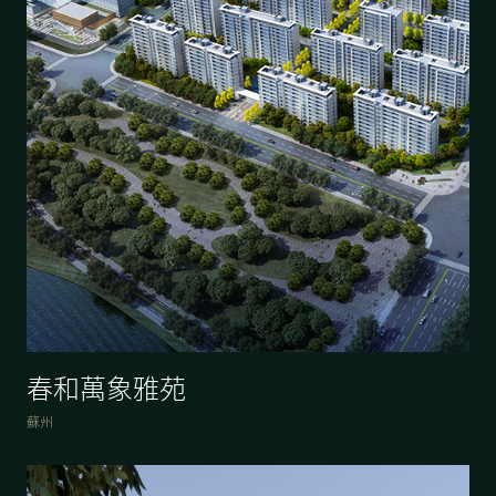
春和萬象雅苑
蘇州