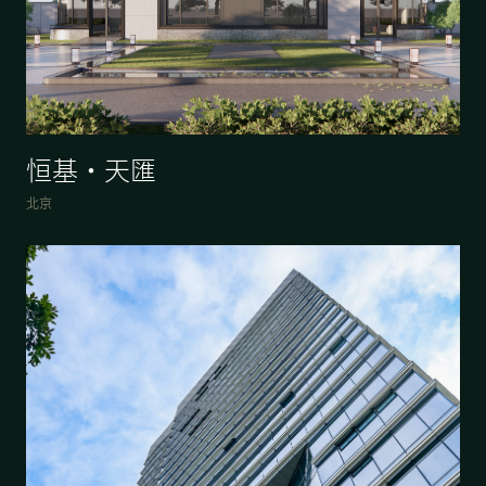
恒基·天匯
北京