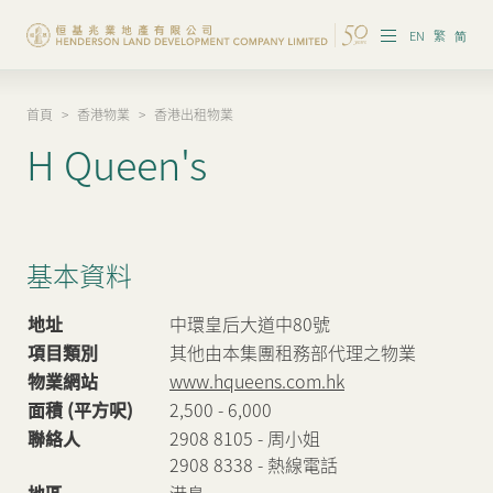
EN
繁
简
首頁
>
香港物業
>
香港出租物業
集團概覽
H Queen's
投資者資訊
香港物業
基本資料
內地物業
地址
中環皇后大道中80號
企業管治
項目類別
其他由本集團租務部代理之物業
物業網站
www.hqueens.com.hk
可持續發展
面積 (平方呎)
2,500 - 6,000
我們的團隊
聯絡人
2908 8105 - 周小姐
2908 8338 - 熱線電話
品牌理念