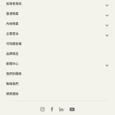
投資者資訊
集團架構
集團公佈及通函
我們的創辦人
香港物業
股東週年大會文件
我們的管理層
香港物業銷售
中期報告/年報及可持續發展報告
50周年
內地物業
其他物業
業績簡報
香港業務
內地主要發展物業
香港出租物業
以電子方式發布公司通訊之安排
企業管治
內地業務
內地出租物業
出租物業總表
公司資料
企業管治
上市附屬及聯營公司
過去主要發展項目
可持續發展
證券變動報表
集團政策
物業相關業務
通告(補發遺失股票)
獎項及榮譽
品牌理念
公司短片
新聞中心
新聞稿
我們的團隊
集團消息
聯絡我們
網頁連結