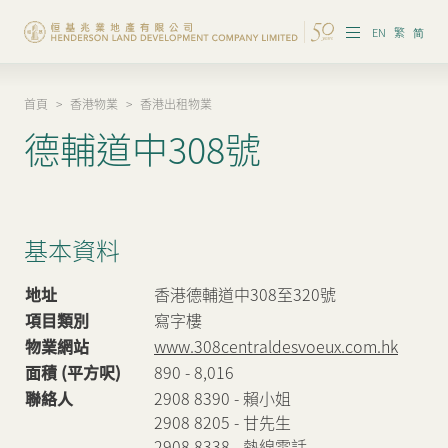
EN
繁
简
首頁
>
香港物業
>
香港出租物業
集團概覽
德輔道中308號
投資者資訊
香港物業
基本資料
內地物業
地址
香港德輔道中308至320號
企業管治
項目類別
寫字樓
物業網站
www.308centraldesvoeux.com.hk
可持續發展
面積 (平方呎)
890 - 8,016
我們的團隊
聯絡人
2908 8390 - 賴小姐
2908 8205 - 甘先生
品牌理念
2908 8338 - 熱線電話