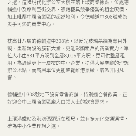
之選。這幢現代化辦公室大樓座落上環商業據點，位處德
輔道中及摩利臣街交界，憑藉極具競爭優勢的租金呎價，
加上毗鄰中環商業區的超然地利，令德輔道中308號成為
炙手可熱的商業中心。
樓高廿八層的德輔道中308號，以反光玻璃幕牆為奪目外
觀，重新鋪設的簇新大堂，更能彰顯租戶的商業實力。單
位大小由831平方呎到全層8,016平方呎，更可供整層租
用，為憑備更上一層樓的中小企業，提供大展拳腳的理想
辦公地點，而高層單位更能飽覽維港景緻，氣派非同凡
響。
德輔道中308號地下設有零售商舖，特別適合餐飲業，正
好迎合中上環商業區龐大白領人士的飲食需求。
上環港鐵站及港澳碼頭近在咫尺，並有多元化交通選擇，
確為中小企業理想之選。