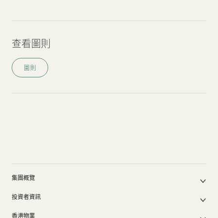
查看圖則
圖則
集團概覽
公司簡介
投資者資訊
集團架構
集團公佈及通函
我們的創辦人
香港物業