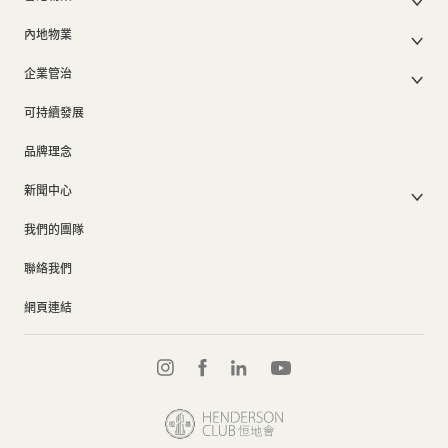
股東週年大會文件
我們的管理層
香港物業銷售
中期報告/年報及可持續發展報告
50周年
內地物業
其他物業
業績簡報
香港業務
內地主要發展物業
香港出租物業
以電子方式發布公司通訊之安排
企業管治
內地業務
內地出租物業
出租物業總表
公司資料
企業管治
上市附屬及聯營公司
過去主要發展項目
可持續發展
證券變動報表
集團政策
物業相關業務
通告(補發遺失股票)
獎項及榮譽
品牌理念
公司短片
新聞中心
新聞稿
我們的團隊
集團消息
聯絡我們
網頁連結