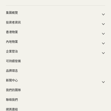
集團概覽
公司簡介
投資者資訊
集團架構
集團公佈及通函
我們的創辦人
香港物業
股東週年大會文件
我們的管理層
香港物業銷售
中期報告/年報及可持續發展報告
50周年
內地物業
其他物業
業績簡報
香港業務
內地主要發展物業
香港出租物業
以電子方式發布公司通訊之安排
企業管治
內地業務
內地出租物業
出租物業總表
公司資料
企業管治
上市附屬及聯營公司
過去主要發展項目
可持續發展
證券變動報表
集團政策
物業相關業務
通告(補發遺失股票)
獎項及榮譽
品牌理念
公司短片
新聞中心
新聞稿
我們的團隊
集團消息
聯絡我們
網頁連結