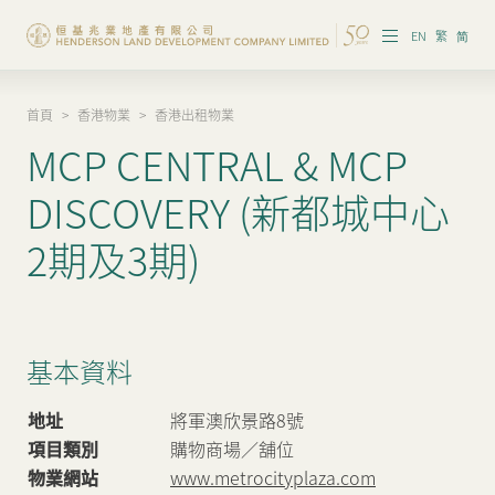
EN
繁
简
首頁
>
香港物業
>
香港出租物業
集團概覽
MCP CENTRAL & MCP
投資者資訊
DISCOVERY (新都城中心
香港物業
2期及3期)
內地物業
企業管治
基本資料
可持續發展
地址
將軍澳欣景路8號
我們的團隊
項目類別
購物商場／舖位
物業網站
www.metrocityplaza.com
品牌理念