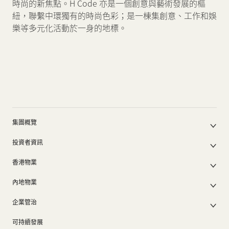
時尚的新焦點。H Code 亦是一個創意與藝術發展的樞
紐，聯繫中環獨有的時尚色彩；是一棟集創意、工作和娛
樂等多元化活動於一身的地標。
集團概覽
公司簡介
投資者資訊
集團架構
集團公佈及通函
我們的創辦人
香港物業
股東週年大會文件
我們的管理層
香港物業銷售
中期報告/年報及可持續發展報告
50周年
內地物業
其他物業
業績簡報
香港業務
內地主要發展物業
香港出租物業
以電子方式發布公司通訊之安排
企業管治
內地業務
內地出租物業
出租物業總表
公司資料
企業管治
上市附屬及聯營公司
過去主要發展項目
可持續發展
證券變動報表
集團政策
物業相關業務