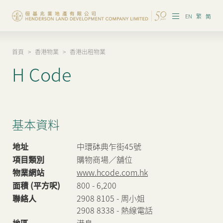
EN
繁
简
首頁
>
香港物業
>
香港出租物業
集團概覽
H Code
投資者資訊
香港物業
基本資料
內地物業
地址
中環砵典乍街45號
企業管治
項目類別
購物商場／舖位
物業網站
www.hcode.com.hk
可持續發展
面積 (平方呎)
800 - 6,200
我們的團隊
聯絡人
2908 8105 - 周小姐
2908 8338 - 熱線電話
品牌理念