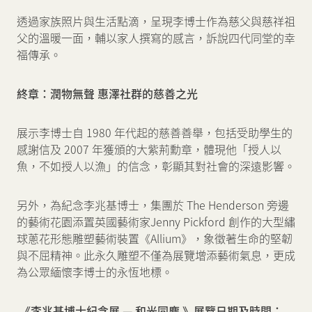
透過家族照片與生活點滴，呈現李博士作為慈父與慈祥祖
父的溫暖一面，輔以家人撰寫的感言，訴說四代同堂的幸
福傳承。
終章：潤物無聲 惠澤社群的慈善之光
展示李博士自 1980 年代起的慈善善舉，包括受助學生的
感謝信及 2007 年獲頒的大紫荊勳章，體現他「授人以
魚，不如授人以漁」的信念，彰顯其對社會的深遠影響。
另外，為紀念李兆基博士，集團於 The Henderson 旁邊
的藝術花園添置英國藝術家Jenny Pickford 創作的大型繡
球蔥花形態雕塑藝術裝置《Allium》，象徵著生命的堅韌
與不屈精神。此永久雕塑不僅為展覽增添藝術氣息，更成
為公眾緬懷李博士的永恆地標。
《李兆基博士紀念展 — 和光同塵 》
展覽日期及時間：