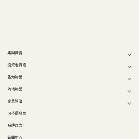
集團概覽
公司簡介
投資者資訊
集團架構
集團公佈及通函
我們的創辦人
香港物業
股東週年大會文件
我們的管理層
香港物業銷售
中期報告/年報及可持續發展報告
50周年
內地物業
其他物業
業績簡報
香港業務
內地主要發展物業
香港出租物業
以電子方式發布公司通訊之安排
企業管治
內地業務
內地出租物業
出租物業總表
公司資料
企業管治
上市附屬及聯營公司
過去主要發展項目
可持續發展
證券變動報表
集團政策
物業相關業務
通告(補發遺失股票)
獎項及榮譽
品牌理念
公司短片
新聞中心