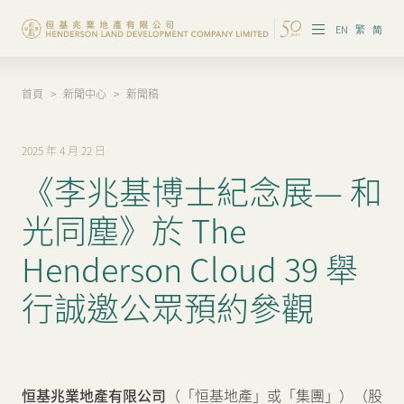
EN
繁
简
首頁
>
新聞中心
>
新聞稿
集團概覽
投資者資訊
2025 年 4 月 22 日
《李兆基博士紀念展— 和
香港物業
光同塵》於 The
內地物業
Henderson Cloud 39 舉
企業管治
行誠邀公眾預約參觀
可持續發展
我們的團隊
恒基兆業地產有限公司
（「恒基地產」或「集團」）（股
品牌理念