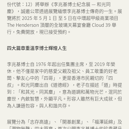
份代號：12）將舉辦《李兆基博士紀念展 — 和光同
塵》，誠邀公眾透過展覽緬懷李兆基博士傳奇的一生。展
新聞中心
覽將於 2025 年 5 月 1 日 至 5 日在中環超甲級商業項目
The Henderson 頂層的全玻璃天幕宴會廳 Cloud 39 舉
行，免費開放，現已接受預約。
聯絡我們
網頁連結
四大篇章重溫李博士輝煌人生
李兆基博士自 1976 年起出任集團主席，至 2019 年榮
休，他不僅是家中的慈愛父親及祖父、員工敬重的好老
闆、摯友心中的「四哥」，更是香港市民親切的「四
叔」。和光同塵出自《道德經》，老子在描述「道」時提
到：「和其光，同其塵」，意為道調和萬物光芒，混同於
塵世，內斂智慧，外顯平凡。形容人雖然有巨大成就，但
為人謙遜包容，與人和諧共存。
展覽分為「志存高遠」、「開基創業」、「福澤延綿」及
「潤物無聲」四大篇章，首次公開李兆基博士的珍貴藏品