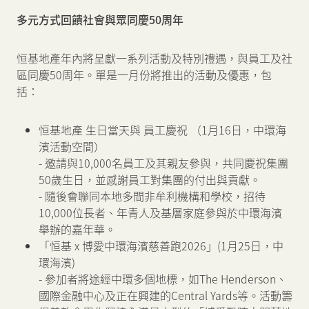
多元方式回饋社會與眾同慶
50
周年
恒基地產年內將呈獻一系列活動及特別禮遇，與員工及社
區同慶50周年。單是一月份將推出的活動及優惠，包
括：
恒基地產 生日當天與 員工慶祝 （1月16日，中環海
濱活動空間）
- 邀請與10,000名員工及其親友參與，共同慶祝集團
50歲生日，並感謝員工對集團的付出與貢獻。
- 隨後會聯同本地多間非牟利機構和學校，招待
10,000位長者、年青人及基層家庭參與於中環海濱
舉辦的嘉年華。
「恒基 x 博愛中環海濱慈善跑2026」(1月25日，中
環海濱)
- 參加者將途經中環多個地標，如The Henderson、
國際金融中心及正在興建的Central Yards等。活動籌