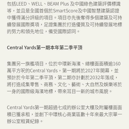
包括LEED、WELL、BEAM Plus 及中國綠色建築評價標識
等，並且是全國首個於SmartScore及中國智慧建築認證
中獲得滿分評級的項目。項目亦先後奪得多個建築及可持
續發展國際獎項，足證集團於打造優質及可持續發展地標
的努力和領先地位，備受國際認同。
Central Yards
第一期本年第二季平頂
集團另一旗艦項目，位於中環新海濱、總樓面面積逾160
萬平方呎的Central Yards，第一期將於2027年開幕，並
預計於今年第二季平頂，第二期亦計劃於2032年落成，
將打造成集零售、商務、文化、藝術、大自然及娛樂等於
一身的國際級海濱地標，帶來耳目一新的城市風貌。
Central Yards第一期超過七成的辦公室大樓及附屬樓面面
積已獲承租，並創下中環核心商業區數十年來最大宗單一
辦公室租賃紀錄。