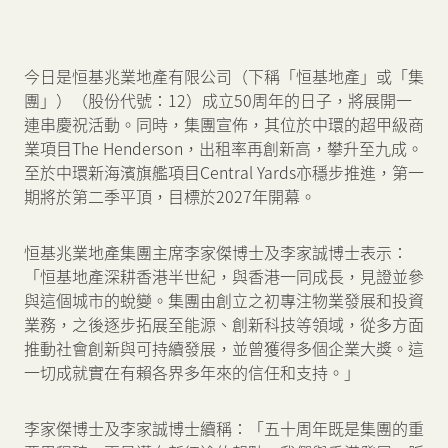
新聞中心
今日是恒基兆業地產有限公司（下稱「恒基地產」或「集
團」）（股份代號：12）成立50周年的日子，將展開一
聯絡我們
網頁連結
連串慶祝活動。同時，集團宣佈，其位於中環的超甲級商
業項目The Henderson，出租率再創新高，攀升至九成。
至於中環新海濱旗艦項目Central Yards亦穩步推進，第一
期將於第二季平頂，目標於2027年開幕。
恒基兆業地產集團主席李家傑博士及李家誠博士表示：
「恒基地產深耕香港半世紀，與香港一同成長，見證並參
與這個城市的蛻變。集團由創立之初專注物業發展和投資
業務，之後逐步拓展至能源、創新科技等領域，從多方面
推動社會創新與可持續發展，並曾獲得多個企業大獎。這
一切成就實在有賴各界多年來的信任和支持。」
李家傑博士及李家誠博士續稱：「五十周年既是集團的重