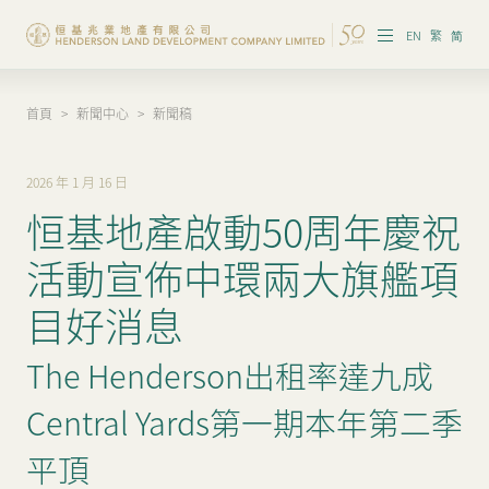
EN
繁
简
首頁
>
新聞中心
>
新聞稿
集團概覽
投資者資訊
2026 年 1 月 16 日
恒基地產啟動50周年慶祝
香港物業
活動宣佈中環兩大旗艦項
內地物業
目好消息
企業管治
The Henderson出租率達九成
可持續發展
Central Yards第一期本年第二季
我們的團隊
平頂
品牌理念