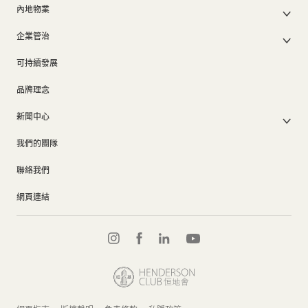
中期報告/年報及可持續發展報告
50周年
內地物業
其他物業
業績簡報
香港業務
內地主要發展物業
香港出租物業
以電子方式發布公司通訊之安排
企業管治
內地業務
內地出租物業
出租物業總表
公司資料
企業管治
上市附屬及聯營公司
過去主要發展項目
可持續發展
證券變動報表
集團政策
物業相關業務
通告(補發遺失股票)
獎項及榮譽
品牌理念
公司短片
新聞中心
新聞稿
我們的團隊
集團消息
聯絡我們
網頁連結