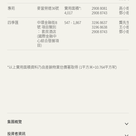
惠苑
麥當勞道36號
實用面積*:
2908 8081
高小姐
新聞中心
4,017
2908 8743
鄧小姐
四季匯
中環金融街8
547 - 1,867
3196 8637
龔先生
號 項目類別
3196 8638
王小姐
： 套房酒店
2908 8743
鄧小姐
聯絡我們
網頁連結
(國際金融中
心綜合發展項
目)
*以上實用面積資料乃由差餉物業估價署取得 (1平方米=10.764平方呎)
物業
物業
物業
地址
地址
地址
面積 (平方
面積 (平方
面積 (平方呎)
租賃查詢
租賃查詢
租賃查詢
聯絡人
聯
聯
呎)
呎)
鴻圖道52號
觀塘鴻圖道52
2,000 - 11,000
2908 8605
陳先生
Central Yards
Central
-
-
號
辦公室:
辦公室:
leasing@centralyards.com
leasing@centralyards.com
-
-
Yards
45,000 -
45,000 -
55,000 | 零
55,000 | 零
鴻圖道78號
觀塘鴻圖道78
2,000 - 6,510
2908 8605
陳先生
售空間:100
售空間:100
號
物業
地址
面積 (平方呎)
租賃查詢
聯絡人
集團概覽
-50,000
-50,000
公司簡介
18 On Lan
中環安蘭街18
2,500
2908 8105
周小姐
投資者資訊
德輔道中308
H Code
中環砵典乍
香港德輔
800 - 6,200
890 - 8,016
2908 8105
2908 8390
周
賴
集團架構
號
2908 8338
熱線電話