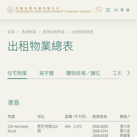
EN
繁
简
首頁
>
香港物業
>
香港出租物業
>
出租物業總表
集團概覽
出租物業總表
投資者資訊
香港物業
住宅物業
寫字樓
購物商場／舖位
工貿／工商
內地物業
企業管治
港島
可持續發展
物業
地址
面積 (平方呎)
租賃查詢
聯絡人
我們的團隊
22A Kennedy
堅尼地道22A
406 - 1,575
2908 8206
張小姐
Road
號
2908 8743
鄧小姐
品牌理念
2908 8338
熱線電話