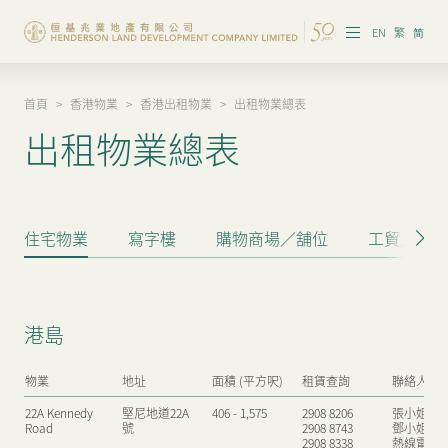
EN
繁
简
首頁
>
香港物業
>
香港出租物業
>
出租物業總表
集團概覽
出租物業總表
投資者資訊
香港物業
住宅物業
寫字樓
購物商場／舖位
工貿／工商
內地物業
企業管治
港島
可持續發展
物業
地址
面積 (平方呎)
租賃查詢
聯絡人
我們的團隊
22A Kennedy
堅尼地道22A
406 - 1,575
2908 8206
張小姐
Road
號
2908 8743
鄧小姐
品牌理念
2908 8338
熱線電話