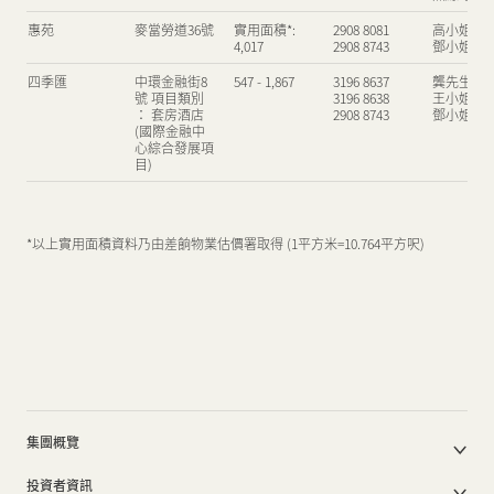
惠苑
麥當勞道36號
實用面積*:
2908 8081
高小姐
新聞中心
4,017
2908 8743
鄧小姐
四季匯
中環金融街8
547 - 1,867
3196 8637
龔先生
號 項目類別
3196 8638
王小姐
： 套房酒店
2908 8743
鄧小姐
聯絡我們
網頁連結
(國際金融中
心綜合發展項
目)
*以上實用面積資料乃由差餉物業估價署取得 (1平方米=10.764平方呎)
物業
物業
物業
地址
地址
地址
面積 (平方
面積 (平方
面積 (平方呎)
租賃查詢
租賃查詢
租賃查詢
聯絡人
聯
聯
呎)
呎)
鴻圖道52號
觀塘鴻圖道52
2,000 - 11,000
2908 8605
陳先生
Central Yards
Central
-
-
號
辦公室:
辦公室:
leasing@centralyards.com
leasing@centralyards.com
-
-
Yards
45,000 -
45,000 -
55,000 | 零
55,000 | 零
鴻圖道78號
觀塘鴻圖道78
2,000 - 6,510
2908 8605
陳先生
售空間:100
售空間:100
號
物業
地址
面積 (平方呎)
租賃查詢
聯絡人
集團概覽
-50,000
-50,000
公司簡介
18 On Lan
中環安蘭街18
2,500
2908 8105
周小姐
投資者資訊
德輔道中308
H Code
中環砵典乍
香港德輔
800 - 6,200
890 - 8,016
2908 8105
2908 8390
周
賴
集團架構
號
2908 8338
熱線電話