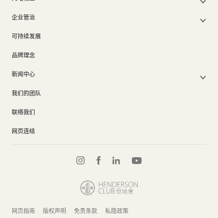
其他物业
业绩简报
香港业务
内地主要发展物业
香港出租物业
以电子方式发布公司通讯之安排
企业管治
内地业务
内地出租物业
出租物业总表
公司资料
企业管治
上市附属及联营公司
过去主要发展项目
可持续发展
证券变动报表
集团政策
物业相关业务
通告(补发遗失股票)
奖项及荣誉
品牌理念
公司短片
新闻中心
新闻稿
我们的团队
集团消息
联络我们
网页连结
网页指南
版权声明
免责条款
私隐政策