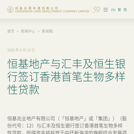
EN
繁
简
首页
>
新闻中心
>
新闻稿
集团概览
投资者资讯
2026 年 5 月 13 日
恒基地产与汇丰及恒生银
香港物业
行签订香港首笔生物多样
内地物业
性贷款
企业管治
可持续发展
恒基兆业地产有限公司（「恒基地产」或「集团」）（股
我们的团队
份代号：12）与汇丰及恒生银行签订香港首笔生物多样
性贷款，所得资金将投放于中环新海滨的旗舰综合发展项
品牌理念