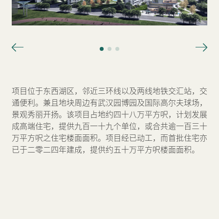
新闻中心
联络我们
网页连结
项目位于东西湖区，邻近三环线以及两线地铁交汇站，交
通便利。兼且地块周边有武汉园博园及国际高尔夫球场，
景观秀丽开扬。该项目占地约四十八万平方呎，计划发展
成高端住宅，提供九百一十九个单位，或合共逾一百三十
万平方呎之住宅楼面面积。项目经已动工，而首批住宅亦
已于二零二四年建成，提供约五十万平方呎楼面面积。