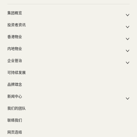
集团概览
公司简介
投资者资讯
集团架构
集团公布及通函
我们的创办人
香港物业
股东周年大会文件
我们的管理层
香港物业销售
中期报告/年报及可持续发展报告
50周年
内地物业
其他物业
业绩简报
香港业务
内地主要发展物业
香港出租物业
以电子方式发布公司通讯之安排
企业管治
内地业务
内地出租物业
出租物业总表
公司资料
企业管治
上市附属及联营公司
过去主要发展项目
可持续发展
证券变动报表
集团政策
物业相关业务
通告(补发遗失股票)
奖项及荣誉
品牌理念
公司短片
新闻中心
新闻稿
我们的团队
集团消息
联络我们
网页连结