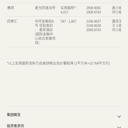
惠苑
麦当劳道36号
实用面积*:
2908 8081
高小姐
新闻中心
4,017
2908 8743
邓小姐
四季汇
中环金融街8
547 - 1,867
3196 8637
龚先生
号 项目类别
3196 8638
王小姐
： 套房酒店
2908 8743
邓小姐
联络我们
网页连结
(国际金融中
心综合发展项
目)
*以上实用面积资料乃由差饷物业估价署取得 (1平方米=10.764平方尺)
物业
物业
物业
地址
地址
地址
面积 (平方
面积 (平方
面积 (平方呎)
租赁查询
租赁查询
租赁查询
联络人
联络
联
呎)
呎)
鸿图道52号
观塘鸿图道52
2,000 - 11,000
2908 8605
陈先生
Central Yards
Central
-
-
号
办公空间:
办公空间:
leasing@centralyards.com
leasing@centralyards.com
-
-
Yards
45,000 -
45,000 -
55,000 | 零
55,000 | 零
鸿图道78号
观塘鸿图道78
2,000 - 6,510
2908 8605
陈先生
售空间: 100
售空间: 100
号
物业
地址
面积 (平方呎)
租赁查询
联络人
集团概览
- 50,000
- 50,000
公司简介
18 On Lan
中环安兰街18
2,500
2908 8105
周小姐
投资者资讯
德辅道中308
H Code
中环砵典乍
香港德辅
800 - 6,200
890 - 8,016
2908 8105
2908 8390
周小
赖
集团架构
号
2908 8338
热线电话