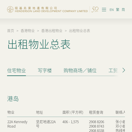
EN
繁
简
首页
>
香港物业
>
香港出租物业
>
出租物业总表
集团概览
出租物业总表
投资者资讯
香港物业
住宅物业
写字楼
购物商场／铺位
工贸／工商
内地物业
企业管治
港岛
可持续发展
物业
地址
面积 (平方呎)
租赁查询
联络人
我们的团队
22A Kennedy
坚尼地道22A
406 - 1,575
2908 8206
张小姐
Road
号
2908 8743
邓小姐
品牌理念
2908 8338
热线电话