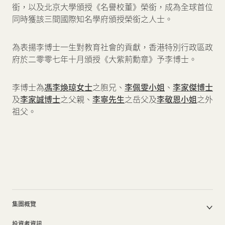
銜，以及北京大學頒授《名譽校董》榮銜，成為全球首位
同時獲該三間國際知名學府頒授榮銜之人士。
為表揚李博士一生對教育社會的貢獻，香港特別行政區政
府於二零零七年十月頒授《大紫荊勳章》予李博士。
李博士為
馮李煥琼女士
之胞兄、
李佩雯小姐
、
李家傑博士
及
李家誠博士
之父親、
李寧先生
之岳父及
李敬恩小姐
之外
祖父。
集團概覽
公司簡介
投資者資訊