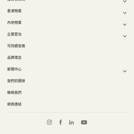
集團架構
集團公佈及通函
我們的創辦人
香港物業
股東週年大會文件
我們的管理層
香港物業銷售
中期報告/年報及可持續發展報告
50周年
內地物業
其他物業
業績簡報
香港業務
內地主要發展物業
香港出租物業
以電子方式發布公司通訊之安排
企業管治
內地業務
內地出租物業
出租物業總表
公司資料
企業管治
上市附屬及聯營公司
過去主要發展項目
可持續發展
證券變動報表
集團政策
物業相關業務
通告(補發遺失股票)
獎項及榮譽
品牌理念
公司短片
新聞中心
新聞稿
我們的團隊
集團消息
聯絡我們
網頁連結