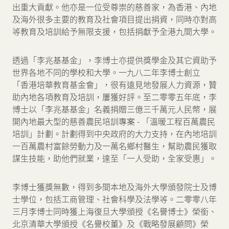
出重大貢獻。他亦是一位受尊崇的慈善家，為香港、內地
及海外很多主要的教育及社會項目提出捐資，同時亦對高
等教育及培訓給予無限支援，包括捐獻予全港九間大學。
透過「李兆基基金」，李博士亦提供獎學金及其它資助予
世界各地不同的學校和大學。一九八二年李博士創立
「香港培華教育基金會」，很有遠見地發展人力資源，贊
助內地各項教育及培訓，屢獲好評。至二零零五年底，李
博士以「李兆基基金」名義捐贈三億三千萬元人民幣，展
開內地最大型的慈善農民培訓專案 - 「溫暖工程百萬農民
培訓」計劃。計劃得到中央政府的大力支持，在內地培訓
一百萬農村富餘勞動力及一萬名鄉村醫生，幫助農民獲取
謀生技能，助他們就業，達至「一人受助，全家受惠」。
李博士獲獎無數，得到多間本地及海外大學頒發院士及博
士學位，包括工商管理、社會科學及法學等。二零零八年
三月李博士同時獲上海復旦大學頒授《名譽博士》榮銜、
北京清華大學頒授《名譽校董》及《戰略發展顧問》榮