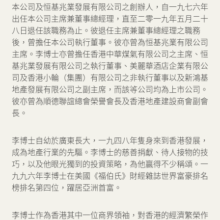
本公司及恒基兆業發展有限公司之創辦人，自一九七六年
出任本公司主席兼董事總經理，直至二零一九年五月二十
八日退任該職務為止。彼退任主席兼董事總經理之職務
後，曾擔任本公司執行董事。彼亦曾為恒基兆業有限公司
主席。李博士亦曾擔任香港中華煤氣有限公司之主席、恒
基兆業發展有限公司之執行董事、美麗華酒店企業有限公
司及香港小輪（集團）有限公司之非執行董事以及新鴻基
地產發展有限公司之副主席，而該等公司均為上市公司。
彼亦曾為順德聯誼總會榮譽會長及香港地產建設商會副會
長。
李博士自幼於廣東長大，一九四八年隻身來到香港發展，
成為地產行業的先驅。李博士的慈善捐獻、待人接物的技
巧，以及他眼光獨到的投資策略，為他贏得不少稱頌。一
九九六年李博士在美國《福伯氏》財經雜誌世界富豪排名
榜排名第四位，躍居亞洲首富。
李博士作為香港其中一位商界領袖，對香港的經濟繁榮作