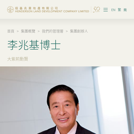
EN
繁
简
首頁
>
集團概覽
>
我們的管理層
>
集團創辦人
集團概覽
李兆基博士
投資者資訊
大紫荊勳賢
香港物業
內地物業
企業管治
可持續發展
我們的團隊
品牌理念