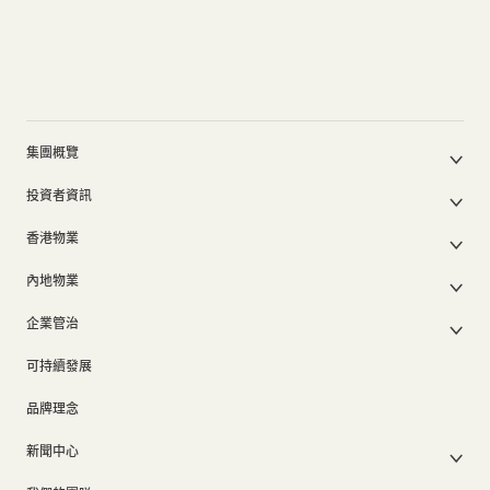
新聞中心
聯絡我們
網頁連結
集團概覽
公司簡介
投資者資訊
集團架構
集團公佈及通函
我們的創辦人
香港物業
股東週年大會文件
我們的管理層
香港物業銷售
中期報告/年報及可持續發展報告
50周年
內地物業
其他物業
業績簡報
香港業務
內地主要發展物業
香港出租物業
以電子方式發布公司通訊之安排
企業管治
內地業務
內地出租物業
出租物業總表
公司資料
企業管治
上市附屬及聯營公司
過去主要發展項目
可持續發展
證券變動報表
集團政策
物業相關業務
通告(補發遺失股票)
獎項及榮譽
品牌理念
公司短片
新聞中心
新聞稿