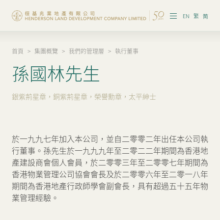
EN
繁
简
首頁
>
集團概覽
>
我們的管理層
>
執行董事
集團概覽
孫國林先生
投資者資訊
銀紫荊星章，銅紫荊星章，榮譽勳章，太平紳士
香港物業
內地物業
於一九九七年加入本公司，並自二零零二年出任本公司執
企業管治
行董事。孫先生於一九九九年至二零二二年期間為香港地
產建設商會個人會員，於二零零三年至二零零七年期間為
可持續發展
香港物業管理公司協會會長及於二零零六年至二零一八年
期間為香港地產行政師學會副會長，具有超過五十五年物
我們的團隊
業管理經驗。
品牌理念