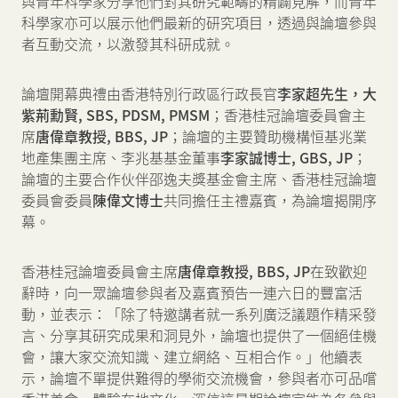
與青年科學家分享他們對其研究範疇的精闢見解，而青年
科學家亦可以展示他們最新的研究項目，透過與論壇參與
者互動交流，以激發其科研成就。
論壇開幕典禮由香港特別行政區行政長官
李家超先生，大
紫荊勳賢
, SBS, PDSM, PMSM
；香港桂冠論壇委員會主
席
唐偉章教授
, BBS, JP
；論壇的主要贊助機構恒基兆業
地產集團主席、李兆基基金董事
李家誠博士
, GBS, JP
；
論壇的主要合作伙伴邵逸夫獎基金會主席、香港桂冠論壇
委員會委員
陳偉文博士
共同擔任主禮嘉賓，為論壇揭開序
幕。
香港桂冠論壇委員會主席
唐偉章教授
, BBS, JP
在致歡迎
辭時，向一眾論壇參與者及嘉賓預告一連六日的豐富活
動，並表示：「除了特邀講者就一系列廣泛議題作精采發
言、分享其研究成果和洞見外，論壇也提供了一個絕佳機
會，讓大家交流知識、建立網絡、互相合作。」他續表
示，論壇不單提供難得的學術交流機會，參與者亦可品嚐