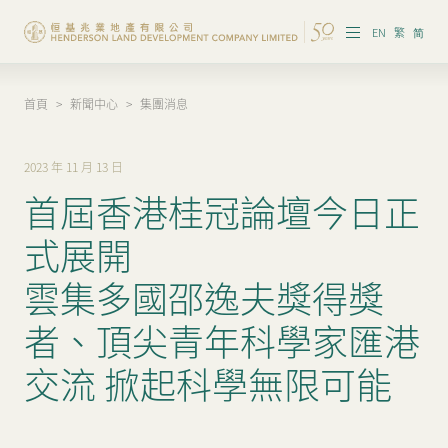
EN
繁
简
首頁
>
新聞中心
>
集團消息
集團概覽
投資者資訊
2023 年 11 月 13 日
首屆香港桂冠論壇今日正
香港物業
式展開
內地物業
雲集多國邵逸夫獎得獎
企業管治
者、頂尖青年科學家匯港
可持續發展
交流 掀起科學無限可能
我們的團隊
品牌理念