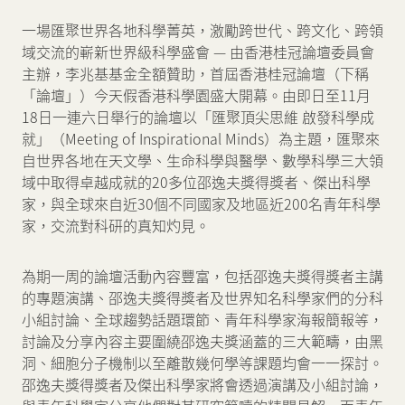
一場匯聚世界各地科學菁英，激勵跨世代、跨文化、跨領
新聞中心
域交流的嶄新世界級科學盛會 — 由香港桂冠論壇委員會
主辦，李兆基基金全額贊助，首屆香港桂冠論壇（下稱
「論壇」）今天假香港科學園盛大開幕。由即日至11月
聯絡我們
網頁連結
18日一連六日舉行的論壇以「匯聚頂尖思維 啟發科學成
就」（Meeting of Inspirational Minds）為主題，匯聚來
自世界各地在天文學、生命科學與醫學、數學科學三大領
域中取得卓越成就的20多位邵逸夫獎得獎者、傑出科學
家，與全球來自近30個不同國家及地區近200名青年科學
家，交流對科研的真知灼見。
為期一周的論壇活動內容豐富，包括邵逸夫獎得獎者主講
的專題演講、邵逸夫獎得獎者及世界知名科學家們的分科
小組討論、全球趨勢話題環節、青年科學家海報簡報等，
討論及分享內容主要圍繞邵逸夫獎涵蓋的三大範疇，由黑
洞、細胞分子機制以至離散幾何學等課題均會一一探討。
邵逸夫獎得獎者及傑出科學家將會透過演講及小組討論，