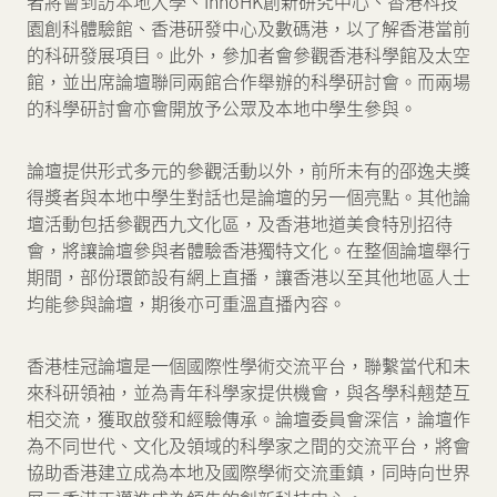
者將會到訪本地大學、InnoHK創新研究中心、香港科技
園創科體驗館、香港研發中心及數碼港，以了解香港當前
的科研發展項目。此外，參加者會參觀香港科學館及太空
館，並出席論壇聯同兩館合作舉辦的科學研討會。而兩場
的科學研討會亦會開放予公眾及本地中學生參與。
論壇提供形式多元的參觀活動以外，前所未有的邵逸夫獎
得獎者與本地中學生對話也是論壇的另一個亮點。其他論
壇活動包括參觀西九文化區，及香港地道美食特別招待
會，將讓論壇參與者體驗香港獨特文化。在整個論壇舉行
期間，部份環節設有網上直播，讓香港以至其他地區人士
均能參與論壇，期後亦可重溫直播內容。
香港桂冠論壇是一個國際性學術交流平台，聯繫當代和未
來科研領袖，並為青年科學家提供機會，與各學科翹楚互
相交流，獲取啟發和經驗傳承。論壇委員會深信，論壇作
為不同世代、文化及領域的科學家之間的交流平台，將會
協助香港建立成為本地及國際學術交流重鎮，同時向世界