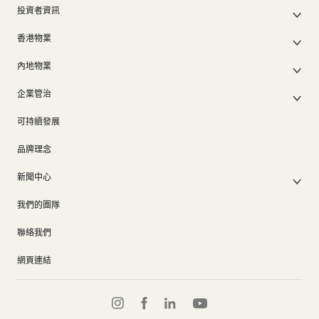
投資者資訊
集團架構
集團公佈及通函
我們的創辦人
香港物業
股東週年大會文件
我們的管理層
香港物業銷售
中期報告/年報及可持續發展報告
50周年
內地物業
其他物業
業績簡報
香港業務
內地主要發展物業
香港出租物業
以電子方式發布公司通訊之安排
企業管治
內地業務
內地出租物業
出租物業總表
公司資料
企業管治
上市附屬及聯營公司
過去主要發展項目
可持續發展
證券變動報表
集團政策
物業相關業務
通告(補發遺失股票)
獎項及榮譽
品牌理念
公司短片
新聞中心
新聞稿
我們的團隊
集團消息
聯絡我們
網頁連結