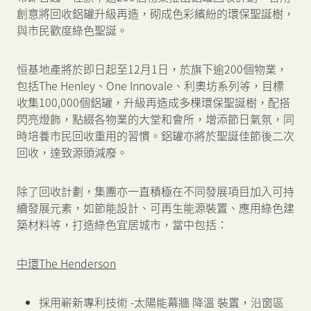
創意將回收鋁罐升級再造，砌成色彩繽紛的環保聖誕樹，
與市民歡度綠色聖誕。
新聞中心
恒基地產將於即日起至12月1日，於旗下逾200個物業，
聯絡我們
網頁連結
包括The Henley、One Innovale、利奧坊系列等，目標
收集100,000個鋁罐，升級再造成多棵環保聖誕樹，配搭
閃亮燈飾，點綴各物業的大堂和會所，增添節日氣氛，同
時培養市民回收重用的習慣。鋁罐亦將於聖誕佳節後二次
回收，達致源頭減廢。
除了回收計劃，集團亦一直積極在不同發展項目加入可持
續發展元素，如節能設計、可再生能源裝置、應用綠色建
築材料等，打造綠色宜居城市，當中包括：
中環The Henderson
採用嶄新專利技術 -太陽能幕牆 降溫 裝置，沿窗區