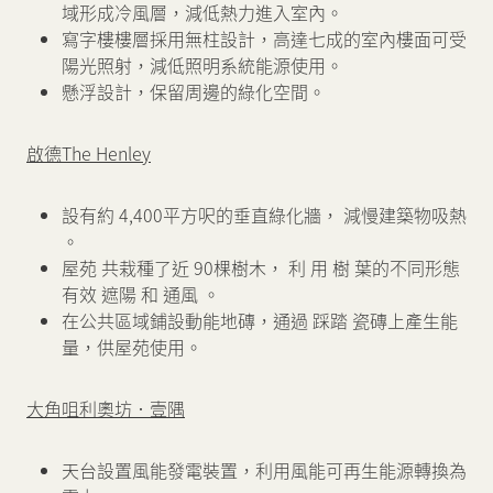
域形成冷風層，減低熱力進入室內。
寫字樓樓層採用無柱設計，高達七成的室內樓面可受
陽光照射，減低照明系統能源使用。
懸浮設計，保留周邊的綠化空間。
啟德The Henley
設有約 4,400平方呎的垂直綠化牆， 減慢建築物吸熱
。
屋苑 共栽種了近 90棵樹木， 利 用 樹 葉的不同形態
有效 遮陽 和 通風 。
在公共區域鋪設動能地磚，通過 踩踏 瓷磚上產生能
量，供屋苑使用。
大角咀利奧坊．壹隅
天台設置風能發電裝置，利用風能可再生能源轉換為