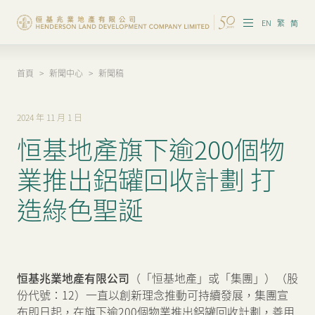
EN
繁
简
首頁
>
新聞中心
>
新聞稿
集團概覽
投資者資訊
2024 年 11 月 1 日
恒基地產旗下逾200個物
香港物業
業推出鋁罐回收計劃 打
內地物業
造綠色聖誕
企業管治
可持續發展
恒基兆業地產有限公司
（「恒基地產」或「集團」）（股
我們的團隊
份代號：12）一直以創新理念推動可持續發展，集團宣
布即日起，在旗下逾200個物業推出鋁罐回收計劃，善用
品牌理念