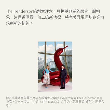
The Henderson的創意理念，與恒基兆業的願景一脈相
承，這個香港獨一無二的新地標，將完美展現恒基兆業力
求創新的精神。
恒基兆業地產集團主席李家誠博士及李徐子淇女士身處The Henderson大堂
中庭，與出自傑夫．昆斯（JEFF KOONS）之手的《氣球天鵝(紅色)》同框合
影。