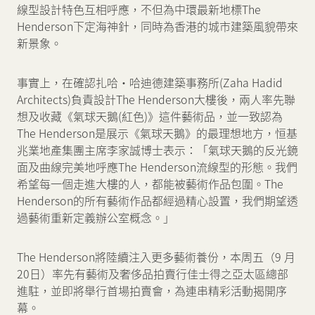
線型設計特色互相呼應，不但為中環最新地標The
Henderson下定海神針，同時為香港的城市建築風貌帶來
新聞中心
新景象。
聯絡我們
網頁連結
事實上，在確認扎哈·哈迪德建築事務所(Zaha Hadid
Architects)負責設計The Henderson大樓後，兩人率先聯
想及收藏《氣球天鵝(紅色)》這件藝術品，並一致認為
The Henderson是展示《氣球天鵝》的最理想地方，恒基
兆業地產集團主席李家誠博士表示：「氣球天鵝的反光鏡
面及曲線完美地呼應The Henderson流線型的形態。我們
希望每一個走進大樓的人，都能被藝術作品包圍。The
Henderson的所有藝術作品都經過精心設置，我們期望透
過藝術重新定義辦公室概念。」
The Henderson將陸續注入更多藝術養份，本周五（9 月
20日）率先有藝術及奢侈品拍賣行佳士得之亞太區總部
進駐，並即將舉行首場拍賣會，為連串精彩活動揭開序
幕。