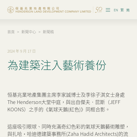
EN
繁
简
首頁
>
新聞中心
>
新聞稿
集團概覽
投資者資訊
2024 年 9 月 17 日
為建築注入藝術養份
香港物業
內地物業
企業管治
恒基兆業地產集團主席李家誠博士及李徐子淇女士身處
The Henderson大堂中庭，與出自傑夫．昆斯（JEFF
可持續發展
KOONS）之手的《氣球天鵝(紅色)》同框合影。
我們的團隊
這座吸引眼球、同時充滿奇幻色彩的氣球天鵝藝術雕塑，
與扎哈·哈迪德建築事務所(Zaha Hadid Architects)的流
品牌理念