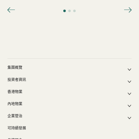
集團概覽
公司簡介
投資者資訊
集團架構
集團公佈及通函
我們的創辦人
香港物業
股東週年大會文件
我們的管理層
香港物業銷售
中期報告/年報及可持續發展報告
50周年
內地物業
其他物業
業績簡報
香港業務
內地主要發展物業
香港出租物業
以電子方式發布公司通訊之安排
企業管治
內地業務
內地出租物業
出租物業總表
公司資料
企業管治
上市附屬及聯營公司
過去主要發展項目
可持續發展
證券變動報表
集團政策
物業相關業務
通告(補發遺失股票)
獎項及榮譽