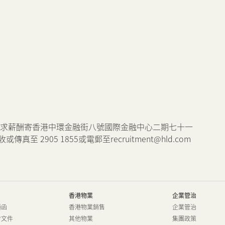
物業相關業務
獎項及榮譽
公司短片
要求薪酬寄香港中環金融街八號國際金融中心二期七十一
2905 1855或電郵至recruitment@hld.com
香港物業
企業管治
通函
香港物業銷售
企業管治
會文件
其他物業
集團政策