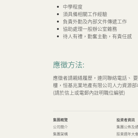
可持續發展
中學程度
須具備相關工作經驗
我們的團隊
負責外勤及內部文件傳遞工作
協助處理一般辦公室雜務
待人有禮，勤奮主動，有責任感
品牌理念
新聞中心
應徵方法:
應徵者請親繕履歷，連同聯絡電話、 
聯絡我們
網頁連結
樓，恒基兆業地產有限公司人力資源部收或傳真至 
(請於信上或電郵內註明職位編號)
集團概覽
投資者資訊
公司簡介
集團公佈及
集團架構
股東週年大