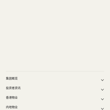
新闻中心
联络我们
网页连结
集团概览
公司简介
投资者资讯
集团架构
集团公布及通函
我们的创办人
香港物业
股东周年大会文件
我们的管理层
香港物业销售
中期报告/年报及可持续发展报告
50周年
内地物业
其他物业