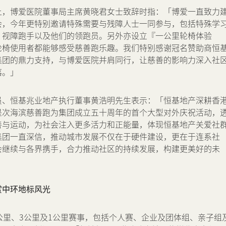
上，博爱医院董事局主席黄晓君女士致辞时指：「博爱一直致力
会，今年更特别邀请特殊需要与残障人士一同参与，包括特殊学
、视障跑手以及他们的领跑员。另外亦设立『一公里轮椅体验
轮椅使用者都能够感受慈善跑乐趣。我们特别感谢冠名赞助商恒
集团的鼎力支持，与博爱医院并肩同行，让慈善的影响力深入社
落。」
员、恒基兆业地产执行董事黄浩明先生表示：「恒基地产深耕香
是次海滨慈善跑为集团成立五十周年的首个大型对外庆祝活动，
善与运动，为社会注入更多活力和正能量，体现恒基地产关爱社
集团一直深信，推动城市发展不仅在于硬件建设，更在于连系社
会继续与各界携手，合力推动社区的持续发展，构建更美好的未
赏中环地标风光
公里、3公里及1公里赛事，包括个人赛、企业及团体组、亲子组