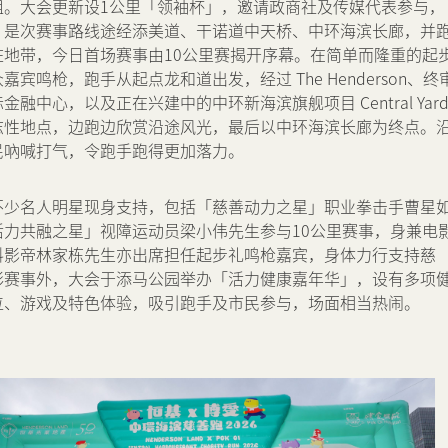
组。大会更新设1公里「领袖杯」，邀请政商社及传媒代表参与，
。是次赛事路线途经添美道、干诺道中天桥、中环海滨长廊，并
脏地带，今日首场赛事由10公里赛揭开序幕。在简单而隆重的起
嘉宾鸣枪，跑手从起点龙和道出发，经过 The Henderson、终
金融中心，以及正在兴建中的中环新海滨旗舰项目 Central Yard
志性地点，边跑边欣赏沿途风光，最后以中环海滨长廊为终点。
民吶喊打气，令跑手跑得更加落力。
不少名人明星现身支持，包括「慈善动力之星」职业拳击手曹星
活力共融之星」视障运动员梁小伟先生参与10公里赛事，身兼电
料影帝林家栋先生亦出席担任起步礼鸣枪嘉宾，身体力行支持慈
彩赛事外，大会于添马公园举办「活力健康嘉年华」，设有多项
位、游戏及特色体验，吸引跑手及市民参与，场面相当热闹。