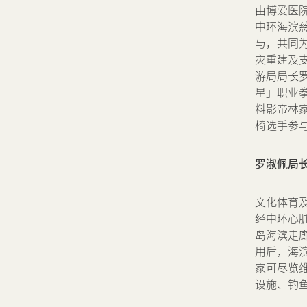
可持续发展
由博爱医院
中环海滨慈
与，共同
我们的团队
灾重建及
游局局长罗
品牌理念
星」职业
料影帝林
椅选手参
新闻中心
罗淑佩局
联络我们
网页连结
文化体育及
经中环心
岛海滨走
用后，海
家可尽览
设施、钓