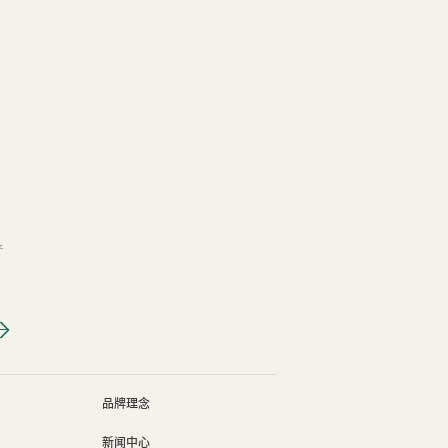
产
文化体育及旅游局局长罗淑佩女士, JP与主礼嘉宾开心参与「活力健康嘉年华
品牌理念
新闻中心