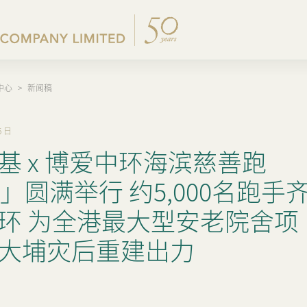
中心
>
新闻稿
公司简介
集团公布及通函
香港物业销售
内地主要发展物业
企业管治
新闻稿
集团架构
股东周年大会文件
其他物业
内地出租物业
集团政策
集团消息
5 日
基 x 博爱中环海滨慈善跑
我们的创办人
中期报告/年报及可持续
香港出租物业
过去主要发展项目
我们的管理层
业绩简报
出租物业总表
26」圆满举行 约5,000名跑手
50周年
以电子方式发布公司通讯
环 为全港最大型安老院舍项
香港业务
公司资料
大埔灾后重建出力
内地业务
证券变动报表
上市附属及联营公司
通告(补发遗失股票)