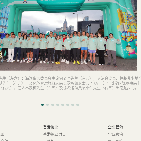
先生（左六）；海滨事务委员会主席何文尧先生（左八）；立法会议员、恒基兆业地
明先生（左九）；文化体育及旅游局局长罗淑佩女士, JP（左十）；博爱医院董事局主
（右六）；艺人林家栋先生（右五）及视障运动员梁小伟先生（右三）出席起步礼。
香港物业
企业管治
通函
香港物业销售
企业管治