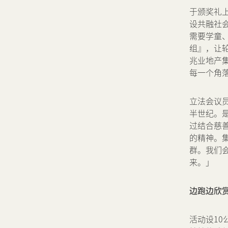
于颁奖礼
设共融社
需要学童
组』，让
兆业地产
每一个角
立法会议
半世纪。
过结合慈
的精神。
群。我们
来。」
边跑边欣
活动设10