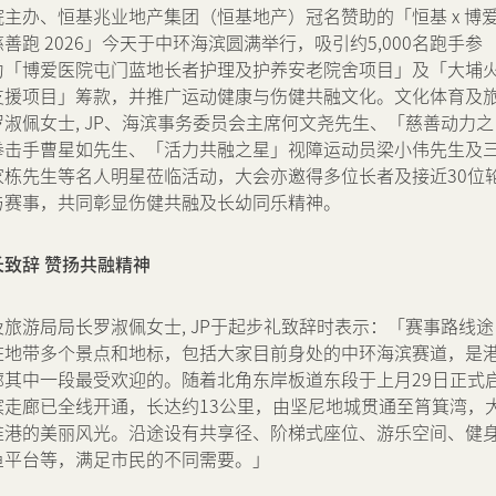
主办、恒基兆业地产集团（恒基地产）冠名赞助的「恒基 x 博
物业相关业务
善跑 2026」今天于中环海滨圆满举行，吸引约5,000名跑手参
奖项及荣誉
为「博爱医院屯门蓝地长者护理及护养安老院舍项目」及「大埔
支援项目」筹款，并推广运动健康与伤健共融文化。文化体育及
公司短片
淑佩女士, JP、海滨事务委员会主席何文尧先生、「慈善动力之
拳击手曹星如先生、「活力共融之星」视障运动员梁小伟先生及
家栋先生等名人明星莅临活动，大会亦邀得多位长者及接近30位
与赛事，共同彰显伤健共融及长幼同乐精神。
长致辞
赞扬共融精神
旅游局局长罗淑佩女士, JP于起步礼致辞时表示：「赛事路线途
脏地带多个景点和地标，包括大家目前身处的中环海滨赛道，是
廊其中一段最受欢迎的。随着北角东岸板道东段于上月29日正式
滨走廊已全线开通，长达约13公里，由坚尼地城贯通至筲箕湾，
维港的美丽风光。沿途设有共享径、阶梯式座位、游乐空间、健
鱼平台等，满足市民的不同需要。」