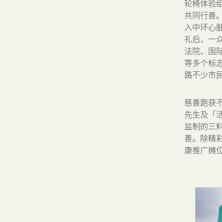
轮椅体验
共同行善
入中环心
礼后，一众
法院、国际
等多个标
路不少市
慈善跑获
先生及「
监制的三
善。除精
康推广摊