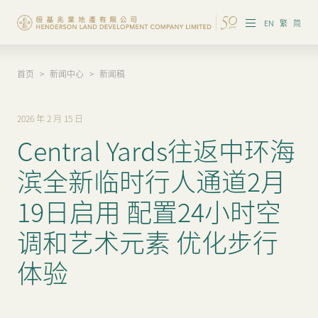
EN
繁
简
首页
>
新闻中心
>
新闻稿
集团概览
投资者资讯
2026 年 2 月 15 日
Central Yards往返中环海
香港物业
滨全新临时行人通道2月
内地物业
19日启用 配置24小时空
企业管治
调和艺术元素 优化步行
可持续发展
体验
我们的团队
品牌理念