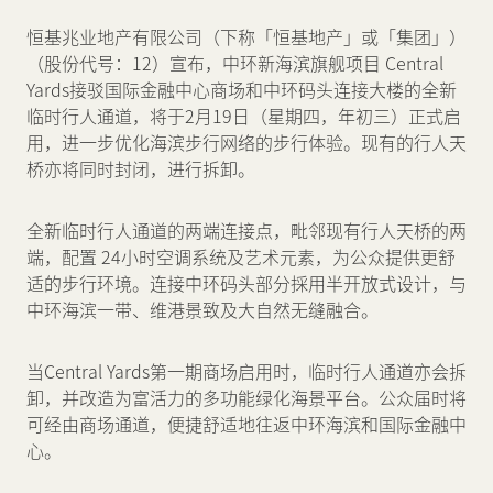
恒基兆业地产有限公司（下称「恒基地产」或「集团」）
新闻中心
（股份代号：12）宣布，中环新海滨旗舰项目 Central
Yards接驳国际金融中心商场和中环码头连接大楼的全新
临时行人通道，将于2月19日（星期四，年初三）正式启
联络我们
网页连结
用，进一步优化海滨步行网络的步行体验。现有的行人天
桥亦将同时封闭，进行拆卸。
全新临时行人通道的两端连接点，毗邻现有行人天桥的两
端，配置 24小时空调系统及艺术元素，为公众提供更舒
适的步行环境。连接中环码头部分採用半开放式设计，与
中环海滨一带、维港景致及大自然无缝融合。
当Central Yards第一期商场启用时，临时行人通道亦会拆
卸，并改造为富活力的多功能绿化海景平台。公众届时将
可经由商场通道，便捷舒适地往返中环海滨和国际金融中
心。