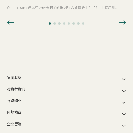
Central Yards往返中环码头的全新临时行人通道会于2月19日正式启用。
集团概览
公司简介
投资者资讯
集团架构
集团公布及通函
我们的创办人
香港物业
股东周年大会文件
我们的管理层
香港物业销售
中期报告/年报及可持续发展报告
50周年
内地物业
其他物业
业绩简报
香港业务
内地主要发展物业
香港出租物业
以电子方式发布公司通讯之安排
企业管治
内地业务
内地出租物业
出租物业总表
公司资料
企业管治
上市附属及联营公司
过去主要发展项目