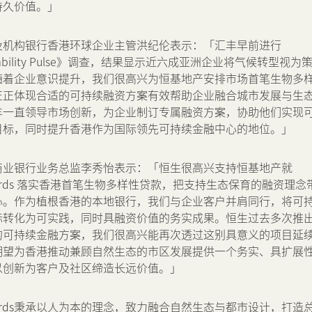
持久价值。」
及机构银行香港环球企业主管洪纪伦表示：「汇丰早前进行
inability Pulse》调查，结果显示近六成亚洲企业将气候转型视为
随着企业意识提升，我们很高兴为恒基地产安排市场首笔生物多
正正体现合适的可持续融资方案有效帮助企业融合城市发展与生
丰一直领导市场创新，为企业制订专属融资方案，协助他们实现
目标，同时提升香港作为国际领先可持续金融中心的地位。」
商业银行业务总监李秀怡表示：「恒生很高兴支持恒基地产就
al Yards 落实香港首笔生物多样性贷款，把支持生态保育的融资理念
心。作为植根香港的本地银行，我们与企业客户并肩同行，将可
标转化为可实践，同时具融资价值的务实成果。恒生过去多次推
的可持续金融方案，我们很高兴能再次透过这别具意义的项目延
期望为香港推动兼顾自然生态的市区发展提供一个务实、具扩展
以创新为客户及社区缔造长远价值。」
al Yards秉承以人为本的理念，致力融合自然生态与都市设计，打造