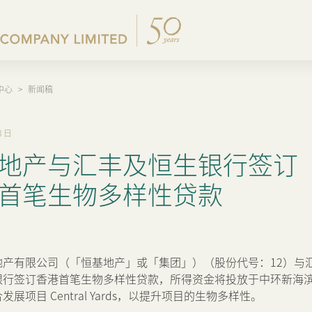
中心
>
新闻稿
公司简介
集团公布及通函
香港物业销售
内地主要发展物业
企业管治
新闻稿
集团架构
股东周年大会文件
其他物业
内地出租物业
集团政策
集团消息
3 日
地产与汇丰及恒生银行签订
我们的创办人
中期报告/年报及可持续
香港出租物业
过去主要发展项目
我们的管理层
业绩简报
出租物业总表
首笔生物多样性贷款
50周年
以电子方式发布公司通讯
香港业务
公司资料
地产有限公司（「恒基地产」或「集团」）（股份代号：12）与
内地业务
证券变动报表
银行签订香港首笔生物多样性贷款，所得资金将投放于中环新海
展项目 Central Yards，以提升项目的生物多样性。
上市附属及联营公司
通告(补发遗失股票)