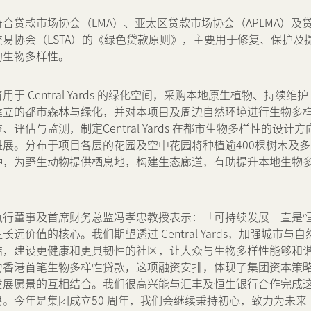
物业相关业务
合贷款市场协会（LMA）、亚太区贷款市场协会（APLMA）及
易协会（LSTA）的《绿色贷款原则》，主要用于修复、保护及
奖项及荣誉
的生物多样性。
公司短片
用于 Central Yards 的绿化空间，采购本地原生植物、持续维护
建立的都市森林与绿化，并对本项目及周边自然环境进行生物多
、评估与监测，制定Central Yards 在都市生物多样性的设计方
进展。分布于项目各层的花园及空中花园将种植逾400棵树木及多
种，为野生动物提供栖息地，构建生态廊道，有助提升本地生物
执行董事及首席财务总监冯孝忠教授表示：「可持续发展一直是
长远价值的核心。我们期望透过 Central Yards，加强城市与自
结，建设更健康和更具韧性的社区，让大众与生物多样性能够和
为香港首笔生物多样性贷款，这项融资安排，体现了集团资本策
发展愿景的互相结合。我们很高兴能与汇丰及恒生银行合作完成
易。今年是集团成立50 周年，我们会继续秉持初心，致力为未来