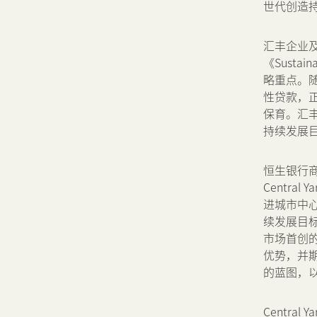
世代创造
汇丰企业
《Susta
略重点。
性贷款，
保育。汇
持续发展
恒生银行
Centr
进城市中
续发展目
市场首创
优势，并
的蓝图，
Centr