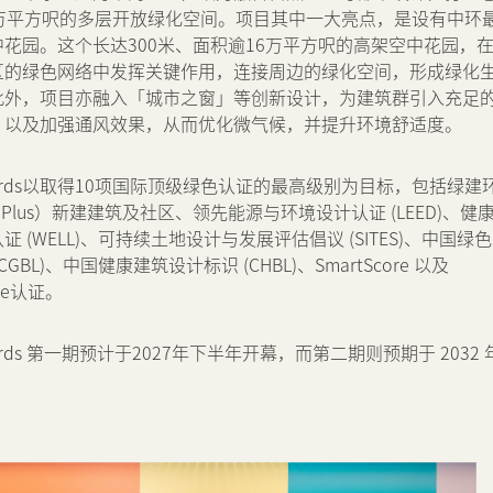
0万平方呎的多层开放绿化空间。项目其中一大亮点，是设有中环
花园。这个长达300米、面积逾16万平方呎的高架空中花园，
区的绿色网络中发挥关键作用，连接周边的绿化空间，形成绿化
此外，项目亦融入「城市之窗」等创新设计，为建筑群引入充足
，以及加强通风效果，从而优化微气候，并提升环境舒适度。
al Yards以取得10项国际顶级绿色认证的最高级别为目标，包括绿建
M Plus）新建建筑及社区、领先能源与环境设计认证 (LEED)、健
证 (WELL)、可持续土地设计与发展评估倡议 (SITES)、中国绿色
CGBL)、中国健康建筑设计标识 (CHBL)、SmartScore 以及
ore认证。
l Yards 第一期预计于2027年下半年开幕，而第二期则预期于 2032 