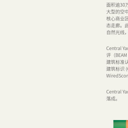
面积逾3
大型的空中
核心商业
态走廊。
自然光线
Centr
评（BEA
建筑标准认
建筑标识 (
WiredSc
Centra
落成。