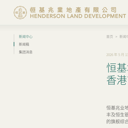
新闻中心
首页
>
新闻
集团概览
新闻稿
集团消息
2026 年 5 月 1
投资者资讯
恒基
香港物业
香港
内地物业
恒基兆业
企业管治
丰及恒生
的旗舰综合发