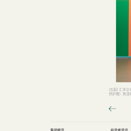
(左起) 汇
然护理）陈坚
集团概览
投资者资讯