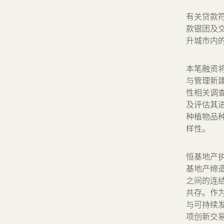
可持续发展
有关贷款符
款银团及交
我们的团队
升城市内
品牌理念
本笔融资将
与管理新
性相关调查
新闻中心
及评估其
种植物品
样性。
联络我们
网页连结
恒基地产
基地产缔造
之间的连
共存。作
与可持续
项创新交