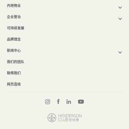
香港物业销售
中期报告/年报及可持续发展报告
50周年
内地物业
其他物业
业绩简报
香港业务
内地主要发展物业
香港出租物业
以电子方式发布公司通讯之安排
企业管治
内地业务
内地出租物业
出租物业总表
公司资料
企业管治
上市附属及联营公司
过去主要发展项目
可持续发展
证券变动报表
集团政策
物业相关业务
通告(补发遗失股票)
奖项及荣誉
品牌理念
公司短片
新闻中心
新闻稿
我们的团队
集团消息
联络我们
网页连结