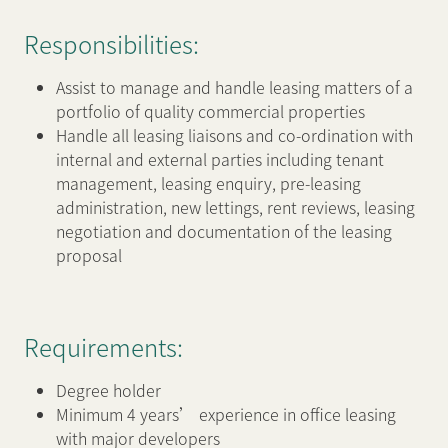
Responsibilities:
新闻中心
Assist to manage and handle leasing matters of a
portfolio of quality commercial properties
联络我们
网页连结
Handle all leasing liaisons and co-ordination with
internal and external parties including tenant
management, leasing enquiry, pre-leasing
administration, new lettings, rent reviews, leasing
negotiation and documentation of the leasing
proposal
Requirements:
Degree holder
Minimum 4 years’ experience in office leasing
with major developers