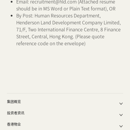
Email: recruitment@hld.com (Attached resume
should be in MS Word or Plain Text format), OR
By Post: Human Resources Department,
Henderson Land Development Company Limited,
71/F, Two International Finance Centre, 8 Finance
Street, Central, Hong Kong. (Please quote
reference code on the envelope)
集团概览
公司简介
投资者资讯
集团架构
集团公布及通函
我们的创办人
香港物业
股东周年大会文件
我们的管理层