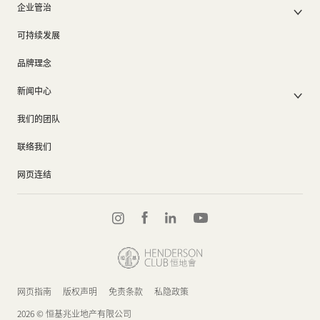
香港出租物业
以电子方式发布公司通讯之安排
企业管治
内地业务
内地出租物业
出租物业总表
公司资料
企业管治
上市附属及联营公司
过去主要发展项目
可持续发展
证券变动报表
集团政策
物业相关业务
通告(补发遗失股票)
奖项及荣誉
品牌理念
公司短片
新闻中心
新闻稿
我们的团队
集团消息
联络我们
网页连结
网页指南
版权声明
免责条款
私隐政策
2026 © 恒基兆业地产有限公司