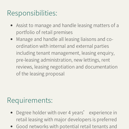
Responsibilities:
新闻中心
Assist to manage and handle leasing matters of a
portfolio of retail premises
联络我们
网页连结
Manage and handle all leasing liaisons and co-
ordination with internal and external parties
including tenant management, leasing enquiry,
pre-leasing administration, new lettings, rent
reviews, leasing negotiation and documentation
of the leasing proposal
Requirements:
Degree holder with over 4 years’ experience in
retail leasing with major developers is preferred
Good networks with potential retail tenants and