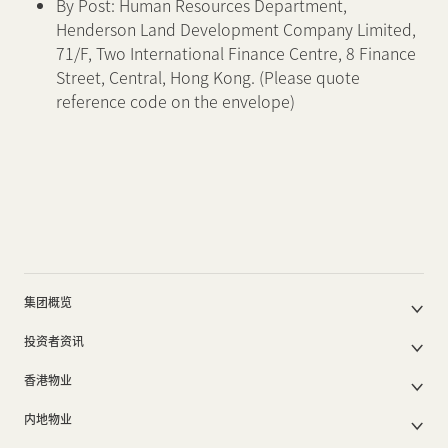
By Post: Human Resources Department,
Henderson Land Development Company Limited,
71/F, Two International Finance Centre, 8 Finance
Street, Central, Hong Kong. (Please quote
reference code on the envelope)
集团概览
公司简介
投资者资讯
集团架构
集团公布及通函
我们的创办人
香港物业
股东周年大会文件
我们的管理层
香港物业销售
中期报告/年报及可持续发展报告
50周年
内地物业
其他物业
业绩简报
香港业务
内地主要发展物业