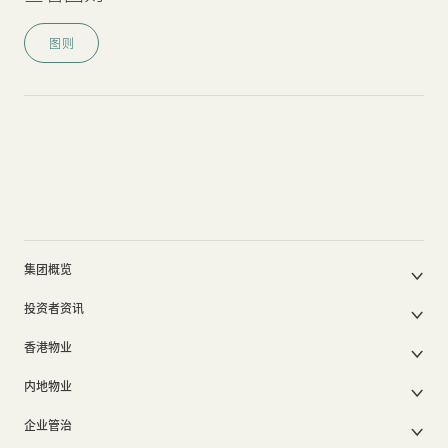
图则
集团概览
公司简介
投资者资讯
集团架构
集团公布及通函
我们的创办人
香港物业
股东周年大会文件
我们的管理层
香港物业销售
中期报告/年报及可持续发展报告
50周年
内地物业
其他物业
业绩简报
香港业务
内地主要发展物业
香港出租物业
以电子方式发布公司通讯之安排
企业管治
内地业务
内地出租物业
出租物业总表
公司资料
企业管治