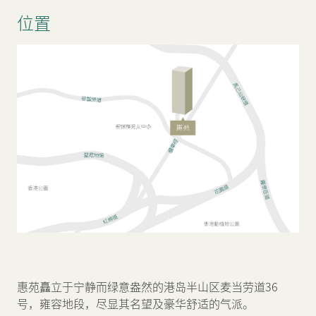
位置
惠苑矗立于宁静而绿意盎然的港岛半山区麦当劳道36
号，雍容地段，尽显其名望及豪华舒适的气派。