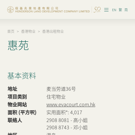
EN
繁
简
首页
>
香港物业
>
香港出租物业
集团概览
惠苑
投资者资讯
香港物业
基本资料
内地物业
地址
麦当劳道36号
企业管治
项目类别
住宅物业
物业网站
www.evacourt.com.hk
可持续发展
面积 (平方呎)
实用面积*: 4,017
我们的团队
联络人
2908 8081 - 高小姐
2908 8743 - 邓小姐
品牌理念