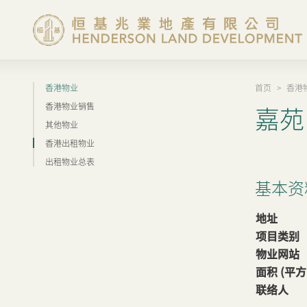
香港物业
首页
>
香港
集团概览
香港物业销售
嘉苑
其他物业
投资者资讯
香港出租物业
出租物业总表
香港物业
基本资
地址
内地物业
项目类别
物业网站
企业管治
面积 (平方
联络人