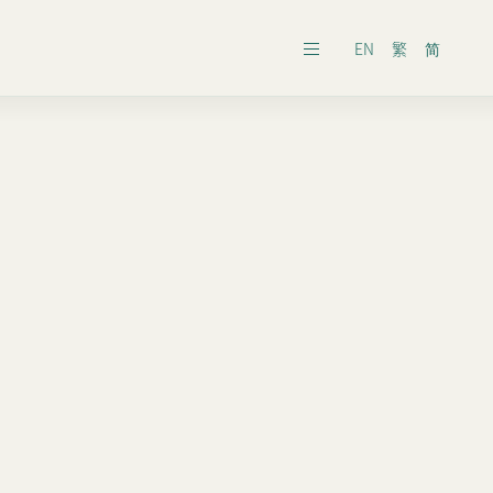
EN
繁
简
發展報告
之安排