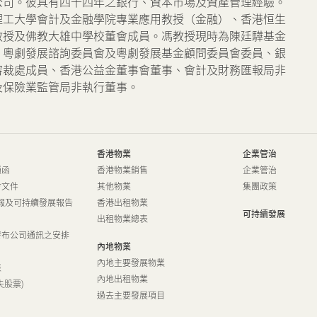
公司。彼具有四十四年之銀行、資本市場及資產管理經驗。
物業相關業務
理工大學會計及金融學院專業應用教授（金融）、香港恒生
教授及佛教大雄中學校董會成員。馮教授現時為陳廷驊基金
獎項及榮譽
、粵劇發展諮詢委員會及粵劇發展基金顧問委員會委員、銀
審裁處成員、香港公益金董事會董事、會計及財務匯報局非
公司短片
及保險業監管局非執行董事。
香港物業
企業管治
通函
香港物業銷售
企業管治
會文件
其他物業
集團政策
報及可持續發展報告
香港出租物業
可持續發展
出租物業總表
發布公司通訊之安排
內地物業
內地主要發展物業
表
內地出租物業
失股票)
過去主要發展項目