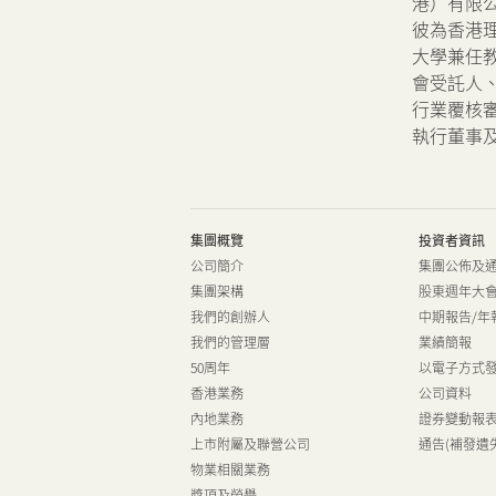
可持續發展
港）有限
彼為香港
大學兼任
我們的團隊
會受託人
行業覆核
執行董事
品牌理念
新聞中心
集團概覽
投資者資訊
公司簡介
集團公佈及
集團架構
股東週年大
聯絡我們
網頁連結
我們的創辦人
中期報告/年
我們的管理層
業績簡報
50周年
以電子方式
香港業務
公司資料
內地業務
證券變動報
上市附屬及聯營公司
通告(補發遺
物業相關業務
獎項及榮譽