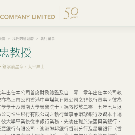
概覽
>
我們的管理層
>
執行董事
公司簡介
集團公佈及通函
香港物業銷售
內地主要發展物業
企業管治
新聞稿
忠教授
集團架構
股東週年大會文件
其他物業
內地出租物業
集團政策
集團消息
，銅紫荊星章，太平紳士
我們的創辦人
中期報告/年報及可持續
香港出租物業
過去主要發展項目
我們的管理層
業績簡報
出租物業總表
50周年
以電子方式發布公司通訊
七年出任本公司首席財務總監及自二零二零年出任本公司執
彼亦為上市公司香港中華煤氣有限公司之非執行董事。彼為
香港業務
公司資料
文學學士及嶺南大學榮譽院士。馮教授於二零一七年七月退
市公司恒生銀行有限公司之執行董事兼環球銀行及資本市場
內地業務
證券變動報表
。彼大學畢業後從事銀行業務，先後任職於法國興業銀行、
滙豐銀行有限公司、澳洲聯邦銀行香港分行及星展銀行（香
上市附屬及聯營公司
通告(補發遺失股票)