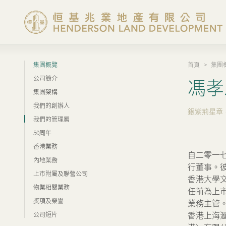
集團概覽
首頁
>
集團
集團概覽
公司簡介
馮孝
集團架構
投資者資訊
我們的創辦人
銀紫荊星章
我們的管理層
香港物業
50周年
香港業務
自二零一
內地業務
內地物業
行董事。
上市附屬及聯營公司
香港大學
物業相關業務
任前為上
企業管治
獎項及榮譽
業務主管
香港上海
公司短片