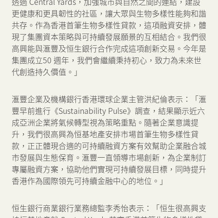
透過 Central Yards，加強城市與自然之間的連結，建設
更健康和更具韌性的社區，讓大眾與生物多樣性能夠和諧
共存。作為香港首筆生物多樣性貸款，這項融資安排，體
現了集團資本策略與可持續發展願景的互相結合。我們很
高興能與滙豐及恒生銀行合作完成這項創新交易。今年是
集團成立50 週年，我們會繼續秉持初心，致力為未來世
代創造持久價值。」
滙豐企業及機構銀行香港環球企業主管洪紀倫表示：「滙
豐早前進行《Sustainability Pulse》調查，結果顯示近六
成亞洲企業將氣候轉型視為策略重點。隨著企業意識提
升，我們很高興為恒基地產安排市場首筆生物多樣性貸
款，正正體現合適的可持續融資方案有效幫助企業融合城
市發展與生態保育。滙豐一直領導市場創新，為企業制訂
專屬融資方案，協助他們實現可持續發展目標，同時提升
香港作為國際領先可持續金融中心的地位。」
恒生銀行商業銀行業務總監李秀怡表示：「恒生很高興支