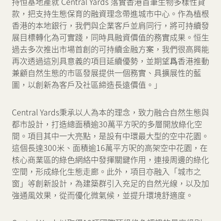
持恒基地產就 Central Yards 落實香港首筆生物多樣性貸
款，把支持生態保育的融資理念帶進城市中心。作為植根
香港的本地銀行，我們與企業客戶並肩同行，將可持續發
展目標轉化為可實踐，同時具融資價值的務實成果。恒生
過去多次推出市場首創的可持續金融方案，我們很高興能
再次透過這別具意義的項目延續優勢，並期望爲香港推動
兼顧自然生態的市區發展提供一個務實、具擴展性的藍
圖，以創新為客戶及社區締造長遠價值。」
Central Yards秉承以人為本的理念，致力融合自然生態與
都市設計，打造總面積逾30萬平方呎的多層開放綠化空
間。項目其中一大亮點，是設有中環最大型的空中花園。
這個長達300米、面積逾16萬平方呎的高架空中花園，在
核心商業區的綠色網絡中發揮關鍵作用，連接周邊的綠化
空間，形成綠化生態走廊。此外，項目亦融入「城市之
窗」等創新設計，為建築群引入充足的自然光線，以及加
強通風效果，從而優化微氣候，並提升環境舒適度。