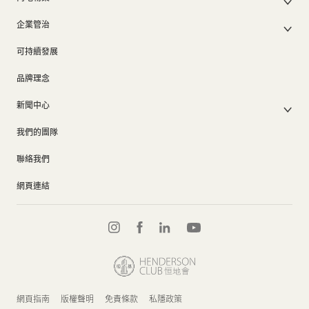
其他物業
業績簡報
香港業務
內地主要發展物業
香港出租物業
以電子方式發布公司通訊之安排
企業管治
內地業務
內地出租物業
出租物業總表
公司資料
企業管治
上市附屬及聯營公司
過去主要發展項目
可持續發展
證券變動報表
集團政策
物業相關業務
通告(補發遺失股票)
獎項及榮譽
品牌理念
公司短片
新聞中心
新聞稿
我們的團隊
集團消息
聯絡我們
網頁連結
網頁指南
版權聲明
免責條款
私隱政策