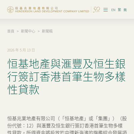
EN
繁
简
首頁
>
新聞中心
>
新聞稿
集團概覽
投資者資訊
2026 年 5 月 13 日
恒基地產與滙豐及恒生銀
香港物業
行簽訂香港首筆生物多樣
內地物業
性貸款
企業管治
可持續發展
恒基兆業地產有限公司（「恒基地產」或「集團」）（股
我們的團隊
份代號：12）與滙豐及恒生銀行簽訂香港首筆生物多樣
性貸款，所得資金將投放於中環新海濱的旗艦綜合發展項
品牌理念