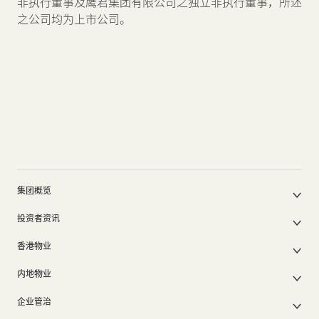
非执行董事及鹰君集团有限公司之独立非执行董事，所述
之公司均为上市公司。
新闻中心
联络我们
网页连结
集团概览
公司简介
投资者资讯
集团架构
集团公布及通函
我们的创办人
香港物业
股东周年大会文件
我们的管理层
香港物业销售
中期报告/年报及可持续发展报告
50周年
内地物业
其他物业
业绩简报
香港业务
内地主要发展物业
香港出租物业
以电子方式发布公司通讯之安排
企业管治
内地业务
内地出租物业
出租物业总表
公司资料
企业管治