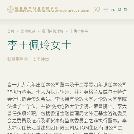
EN
繁
简
首页
>
集团概览
>
我们的管理层
>
非执行董事
集团概览
李王佩玲女士
投资者资讯
银紫荆星章，太平绅士
香港物业
内地物业
自一九九六年出任本公司董事及于二零零四年调任本公司
企业管治
非执行董事。李太为执业律师，并为英格兰及威尔士特许
会计师协会资深会员。李太持有伦敦大学之伦敦大学学院
可持续发展
法律学士学位，并被颁授伦敦大学学院之荣誉院士。李太
曾任多项公职，包括香港金融管理局之外汇基金咨询委员
我们的团队
会之委员及证券及期货事务监察委员会之非执行董事。李
太亦现任长江基建集团有限公司及TOM集团有限公司之
品牌理念