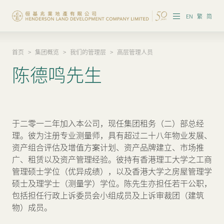
EN
繁
简
首页
>
集团概览
>
我们的管理层
>
高层管理人员
集团概览
陈德鸣先生
投资者资讯
香港物业
于二零一二年加入本公司，现任集团租务（二）部总经
内地物业
理。彼为注册专业测量师，具有超过二十八年物业发展、
资产组合评估及增值方案计划、资产品牌建立、市场推
企业管治
广、租赁以及资产管理经验。彼持有香港理工大学之工商
管理硕士学位（优异成绩），以及香港大学之房屋管理学
可持续发展
硕士及理学士（测量学）学位。陈先生亦担任若干公职，
包括担任行政上诉委员会小组成员及上诉审裁团（建筑
我们的团队
物）成员。
品牌理念