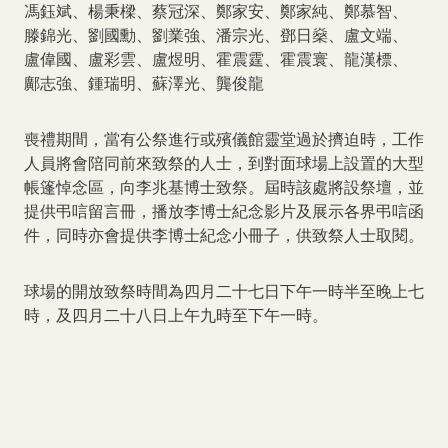
馮鈺斌、楊秉樑、蔡冠深、鄭家安、鄭家純、鄭慕智、
滕錦光、劉國勳、劉業強、潘宗光、鄧日燊、盧文端、
盧偉國、盧彩雲、盧煜明、霍震霆、霍震寰、龍漢標、
鄺志強、鍾瑞明、蘇澤光、龔俊龍
喪禮期間，當有公祭進行或殯儀館靈堂過於擠迫時，工作
人員將會陪同前來致祭的人士，到對面球場上設置的大型
帳篷悼念區，向李兆基博士致祭。屆時該處將設祭壇，並
提供弔唁留言冊，播放李博士紀念影片及展示各界弔唁函
件，同時亦會提供李博士紀念小冊子，供致祭人士取閱。
球場的開放致祭時間為四月二十七日下午一時半至晚上七
時，及四月二十八日上午九時至下午一時。