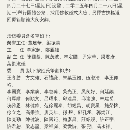
Our Brand
四月二十七日(星期日)設靈，二零二五年四月二十八日(星
期一)舉行團體公祭，採用佛教儀式大殮，另擇吉扶柩返
Our News
回原籍順德大良安葬。
Contact Us
Useful Links
治喪委員會名單如下
:
榮譽主任: 董建華、梁振英
主 任: 李家超、鄭雁雄
副 主 任: 陳國基、陳茂波、林定國、尹宗華、梁君彥、
葉劉淑儀
委 員 (以下按姓氏筆劃排序):
王冬勝、方文雄、石禮謙、朱葉玉如、伍淑清、李王佩
玲、
李國寶、李業廣、李慧琼、吳光正、吳良好、何廷錫、
何厚鏘、何順文、呂耀東、邱達昌、邱達強、林建岳、
冼雅恩、林健鋒、范徐麗泰、胡經昌、胡寶星、施榮懷、
徐立之、高秉強、唐英年、孫 煜、郭孔丞、郭炳江、
陳克勤、陳健波、陳國鉅、梅彥昌、莊紹綏、許正宇、
許君恕、梁志堅、梁祥彪、梁愛詩、張 翔、馮永祥、