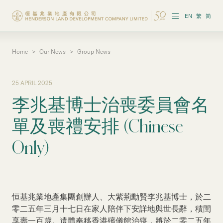
EN
繁
简
Home
>
Our News
>
Group News
About the Group
Investor Information
25 APRIL 2025
李兆基博士治喪委員會名
Properties in Hong Kong
單及喪禮安排 (Chinese
Properties in Chinese Mainland
Only)
Corporate Governance
Sustainability
恒基兆業地產集團創辦人、大紫荊勳賢李兆基博士，於二
Our People
零二五年三月十七日在家人陪伴下安詳地與世長辭，積閏
享壽一百歲。遺體奉移香港殯儀館治喪，將於二零二五年